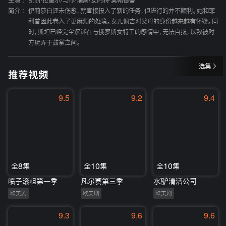
主演 :
凯丽·拉塞尔
/
马修·瑞斯
/
安内特·莫翰德鲁
简介 :
伊莉莎白还未伤愈，就直接投入了新的任务，但进行的并不顺利。她和菲
利普因此卷入了更麻烦的处境。女儿佩吉对父母的身份越来越有怀疑。同
时，斯坦已经完全沉迷在与俄罗斯女特工的感情中，无法自拔，以致被对
方玩弄于鼓掌之间。
选集
推荐视频
9.5
9.2
9.4
全8集
全10集
全10集
喷子滚粗第一季
凡尔赛第三季
水驴清洁公司
欧美剧
欧美剧
欧美剧
9.3
9.6
9.6