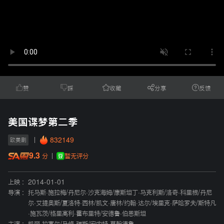
赞
踩
收藏
分享
反馈
美国谍梦第二季
832149
欧美剧
9.3
暂无评分
分
上映 :
2014-01-01
导演 :
托马斯·施拉梅
/
丹尼尔·沙克海姆
/
康斯坦丁·马克利斯
/
洛奇·科里根
/
丹尼
尔·艾提奥斯
/
夏洛特·西林
/
凯文·唐林
/
约翰·达尔
/
埃里克·萨哈罗夫
/
斯特凡
·施瓦茨
/
格里高利·霍布里特
/
安德鲁·伯恩斯坦