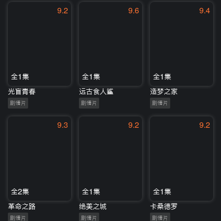
9.2
9.6
9.4
全1集
全1集
全1集
光盲青春
远古食人鲨
造梦之家
剧情片
剧情片
剧情片
9.3
9.2
9.2
全2集
全1集
全1集
革命之路
绝美之城
卡桑德罗
剧情片
剧情片
剧情片