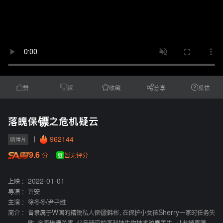
赞
踩
收藏
分享
反馈
落魄保镖之危机疑云
962144
剧情片
9.6
暂无评分
分
上映 :
2022-01-01
导演 :
许安
主演 :
徐冬冬
/
尹子维
简介 :
曾隶属于W国的精锐私人保镖韩彬，在保护小女孩Sherry一家时任务失