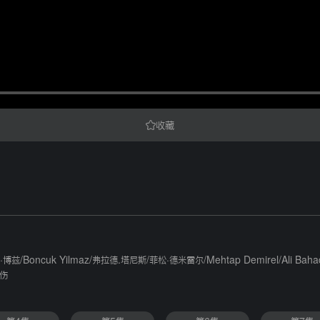
收藏
·博兹
/
Boncuk Yilmaz
/
弗拉德.塔尼斯
/
菲松·德米雷尔
/
Mehtap Demirel
/
Ali Baha
伤