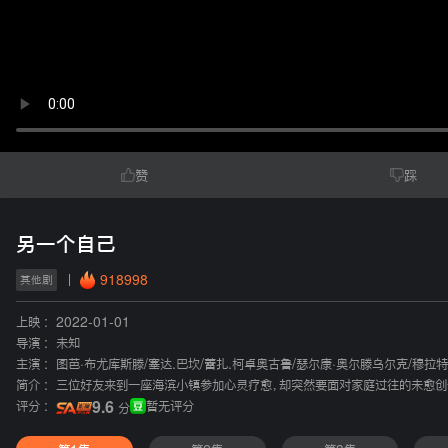
赞
踩
另一个自己
918998
其他剧
上映 :
2022-01-01
导演 :
未知
主演 :
图芭·布尤库斯滕
/
塞达.巴坎
/
蕾扎.柯卓奥古鲁
/
瑟尔康·奥尔滕乌尔克
/
穆拉特
简介 :
三位好友来到一座海滨小镇参加心灵疗愈，却突然要面对家庭过往的未愈创
评分 :
9.6
暂无评分
分