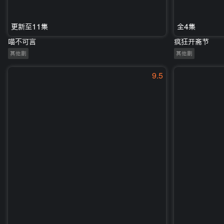
更新至11集
全4集
喵不可言
疯狂开斋节
其他剧
其他剧
9.5