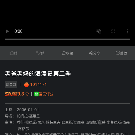
赞
踩
收藏
分享
反馈
老爸老妈的浪漫史第二季
1014171
欧美剧
9.3
暂无评分
分
上映 :
2006-01-01
导演 :
帕梅拉·福莱曼
主演 :
乔什·拉德诺
/
尼尔·帕特里克·哈里斯
/
艾丽森·汉妮根
/
寇碧·史莫德斯
/
杰森
·席格尔