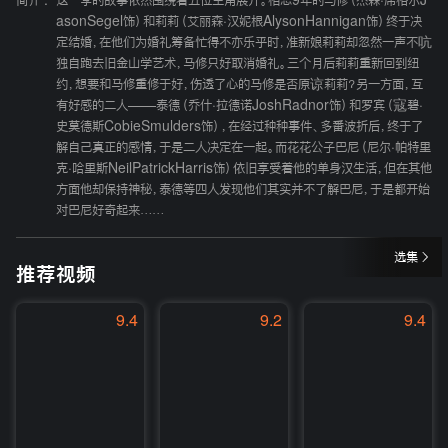
简介 :
这一季的故事依然围绕着五位主角展开。相恋9年的马修（杰森·席格尔J
asonSegel饰）和莉莉（艾丽森·汉妮根AlysonHannigan饰）终于决
定结婚，在他们为婚礼筹备忙得不亦乐乎时，准新娘莉莉却忽然一声不吭
独自跑去旧金山学艺术，马修只好取消婚礼。三个月后莉莉重新回到纽
约，想要和马修重修于好，伤透了心的马修是否原谅莉莉？另一方面，互
有好感的二人——泰德（乔什·拉德诺JoshRadnor饰）和罗宾（寇碧·
史莫德斯CobieSmulders饰），在经过种种事件、多番波折后，终于了
解自己真正的感情，于是二人决定在一起。而花花公子巴尼（尼尔·帕特里
克·哈里斯NeilPatrickHarris饰）依旧享受着他的单身汉生活，但在其他
方面他却保持神秘，泰德等四人发现他们其实并不了解巴尼，于是都开始
对巴尼好奇起来……
选集
推荐视频
9.4
9.2
9.4