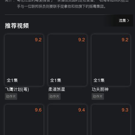
简介 :
哥伦比亚的毒枭接管了一条通往美国的走私管道，一名海军陆战队狙击
手与一位联邦探员则要联手捉拿他和他旗下的贩毒集团。
选集
推荐视频
9.2
9.2
9.2
全1集
全1集
全1集
飞鹰计划(粤)
柔道煞星
功夫厨神
动作片
动作片
动作片
9.6
9.4
9.3