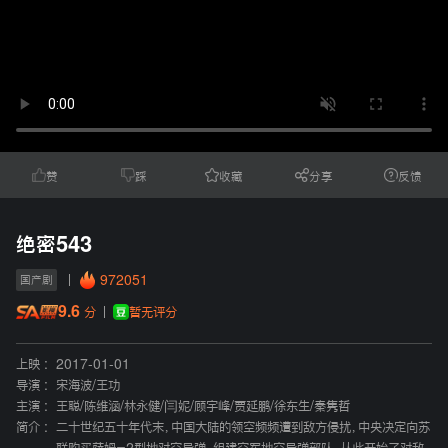
赞
踩
收藏
分享
反馈
绝密543
972051
国产剧
9.6
暂无评分
分
上映 :
2017-01-01
导演 :
宋海波
/
王功
主演 :
王聪
/
陈维涵
/
林永健
/
闫妮
/
顾宇峰
/
贾延鹏
/
徐东生
/
秦隽哲
简介 :
二十世纪五十年代末，中国大陆的领空频频遭到敌方侵扰，中央决定向苏