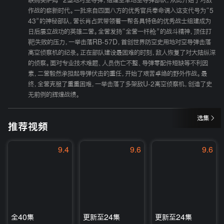
联购买萨姆－2型地对空导弹，组建空军地空导弹部队，从此开始了对敌
作战的崭新时代。一批来自四面八方的优秀官兵奉命调入这支代号为“5
43”的神秘部队，营长肖占武带领着一帮各具特色的优秀战士组建成为
日后屡立战功的英雄二营。全营发扬“全营一杆枪”的战斗精神，顶住打
靶失败的压力，一举击落RB-57D，首创世界防空史用地对空导弹击落
高空侦察机的纪录。正在部队建设最困难的时刻，敌人恢复了对大陆纵深
的侦察。面对专业技术难题、人员伤亡不整、导弹零配件短缺等不利因
素，二营毅然承担起导弹伏击的重任，开始了艰苦卓绝的野外作战。最
终，全营克服了重重困难，一举击落了多架敌U-2高空侦察机，创造了史
无前例的辉煌战绩。
选集
推荐视频
9.4
9.6
9.6
全40集
更新至24集
更新至24集