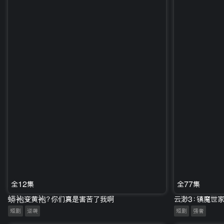
全12集
全77集
蟒袍变黄袍？你们真是害苦了我啊
云渺3：镇魔世
短剧
逆袭
短剧
强者