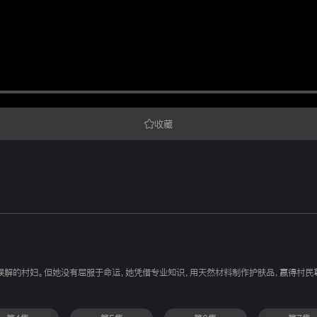
收藏
误解的村妇。但她没有屈服于命运，她凭借专业知识，用天然材料制作护肤品，赢得村民