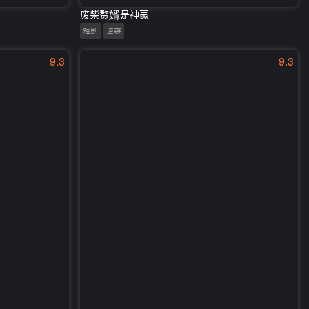
废柴赘婿是神豪
短剧
逆袭
9.3
9.3