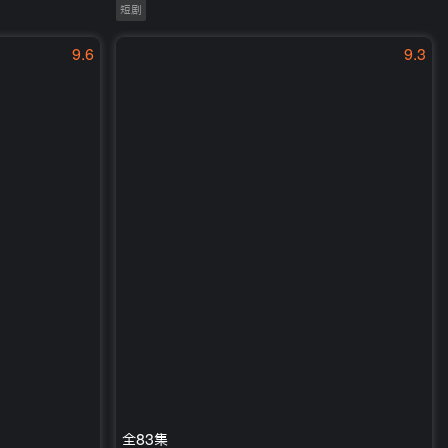
短剧
9.6
9.3
全83集