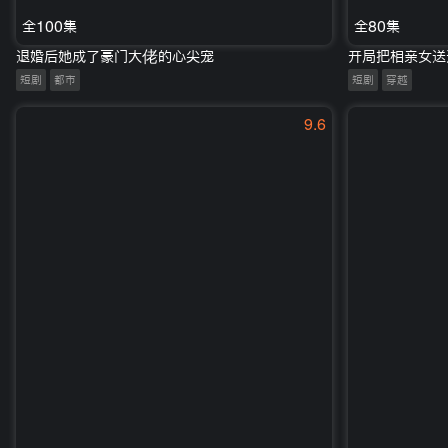
全100集
全80集
退婚后她成了豪门大佬的心尖宠
开局把相亲女送
短剧
都市
短剧
穿越
9.6