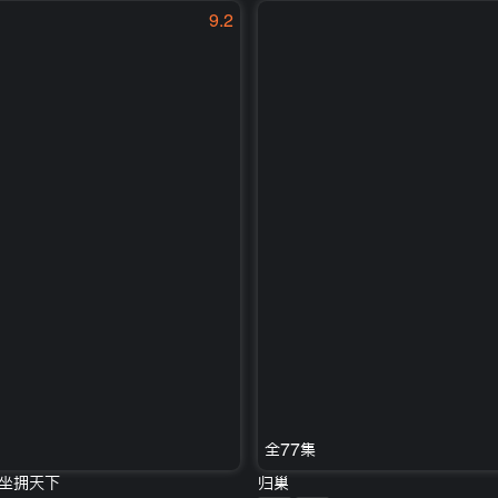
9.2
全77集
坐拥天下
归巢