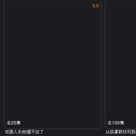
9.6
全25集
全100集
双面人夫他绷不住了
从执掌教坊司到