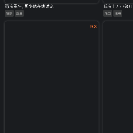
乖宝重生，司少他在线诱宠
我有十万小弟开
短剧
重生
短剧
逆袭
9.3