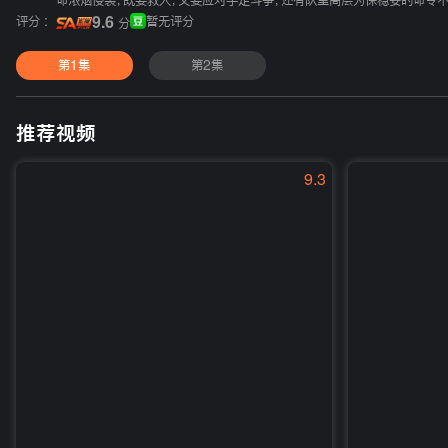
命浓烟侵袭，既要救人，又要应对手足斗争，还有队里高层为保稳妥的命令不
评分 :
9.6
暂无评分
分
第1集
第2集
推荐视频
9.3