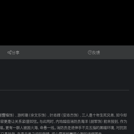
分享
反馈
霆锋饰）、游邦潮（余文乐饰）、叶志辉（安志杰饰），三人是十年生死兄弟，如今却
密更是让关系紧绷如弦。与此同时，内地超级消防员海洋（胡军饰）前来报到，作为
黑暗。更有一群人被困火海，命悬一线。消防员走进伸手不见五指的黑暗环境，对抗致