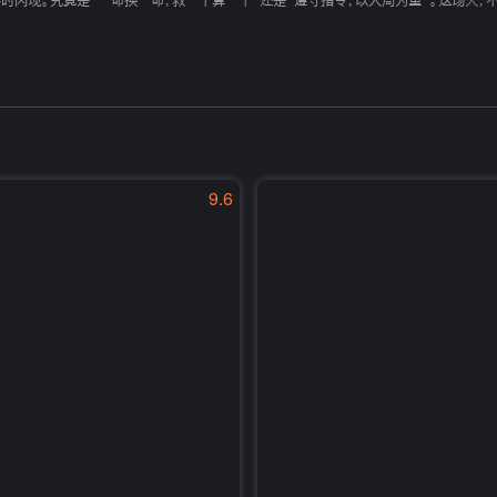
时闪现。究竟是“一命换一命，救一个算一个”还是“遵守指令，以大局为重”。这场火，
9.6