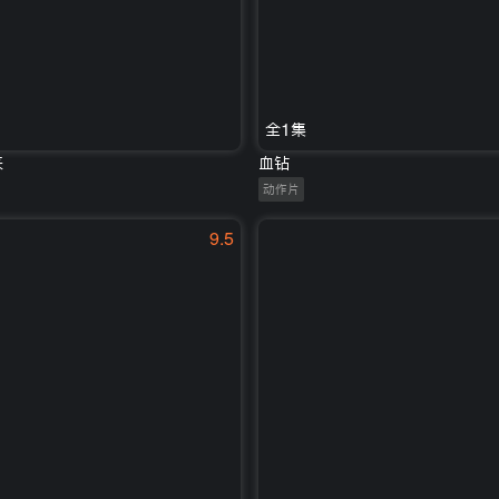
全1集
来
血钻
动作片
9.5