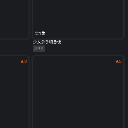
全1集
少女杀手特急便
动作片
9.3
9.5