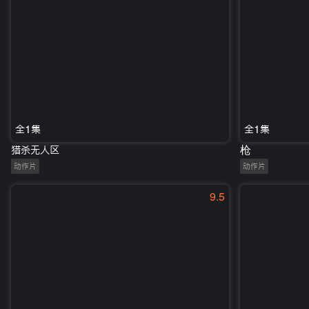
全1集
全1集
猎杀无人区
枪
动作片
动作片
9.5