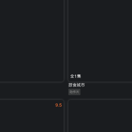
全1集
掠食城市
动作片
9.5