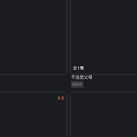
全1集
不法岳父母
动作片
9.6