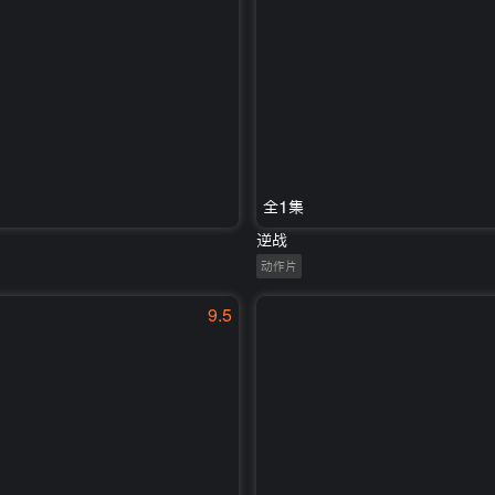
全1集
逆战
动作片
9.5