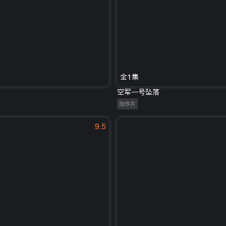
全1集
空军一号坠落
动作片
9.5