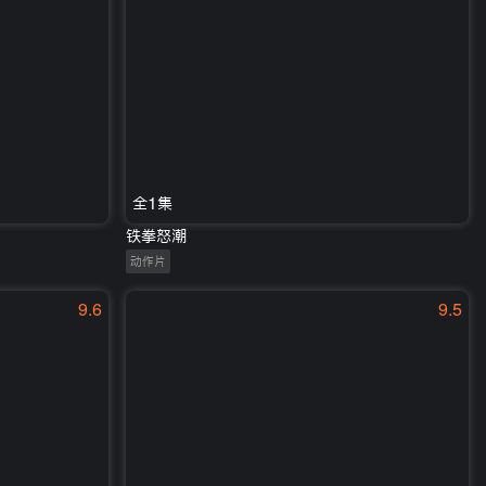
全1集
铁拳怒潮
动作片
9.6
9.5