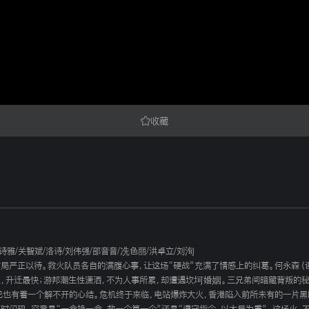
收藏
诗雅
/
关智斌
/
洛诗
/
刘伟强
/
邵音音
/
冼色丽
/
洪卓立
/
刘洵
局严正以待。救火队员各自的满腹心事，让这场“硬战”充满了情感上的纠葛。何永森（谢
，升迁最快；游邦潮生性潇洒，不为人事所累，却遭遇坎坷婚姻。三兄弟间暗藏背叛的秘
自己也有着一个解不开的心结。危机终于来临，电站爆炸大火，香港陷入前所未有的一片