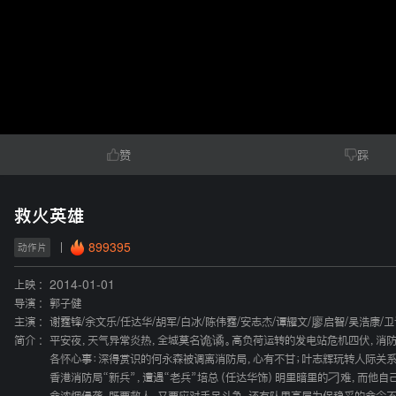
赞
踩
救火英雄
899395
动作片
上映 :
2014-01-01
导演 :
郭子健
主演 :
谢霆锋
/
余文乐
/
任达华
/
胡军
/
白冰
/
陈伟霆
/
安志杰
/
谭耀文
/
廖启智
/
吴浩康
/
卫
简介 :
平安夜，天气异常炎热，全城莫名诡谲。高负荷运转的发电站危机四伏，消防
各怀心事：深得赏识的何永森被调离消防局，心有不甘；叶志辉玩转人际关系
香港消防局“新兵”，遭遇“老兵”培总（任达华饰）明里暗里的刁难，而他