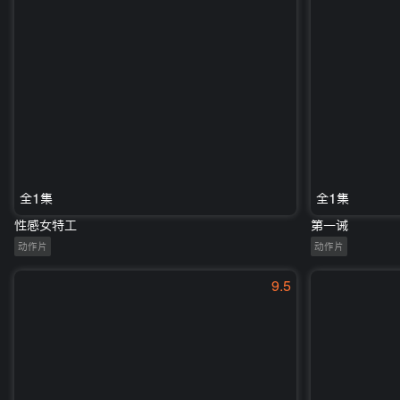
全1集
全1集
性感女特工
第一诫
动作片
动作片
9.5