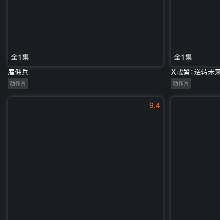
全1集
全1集
雇佣兵
X战警：逆转未
动作片
动作片
9.4