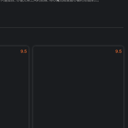
不只是拯救，亦是兄弟之间的救赎，将心魔而起蒙蔽心智的浓烟挥去。
9.5
9.5