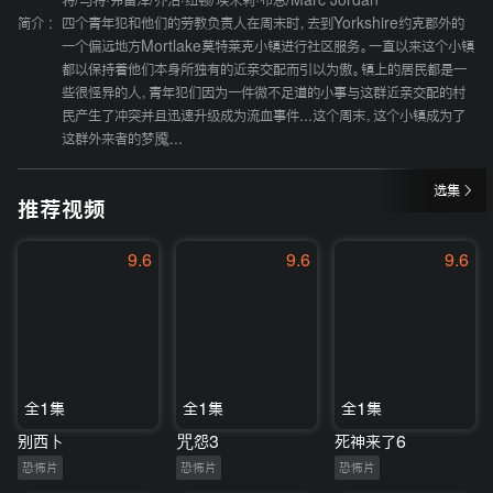
特
/
马特·弗雷泽
/
乔治·纽顿
/
埃米莉·布思
/
Marc Jordan
简介 :
四个青年犯和他们的劳教负责人在周末时，去到Yorkshire约克郡外的
一个偏远地方Mortlake莫特莱克小镇进行社区服务。一直以来这个小镇
都以保持着他们本身所独有的近亲交配而引以为傲。镇上的居民都是一
些很怪异的人，青年犯们因为一件微不足道的小事与这群近亲交配的村
民产生了冲突并且迅速升级成为流血事件...这个周末，这个小镇成为了
这群外来者的梦魇...
选集
推荐视频
9.6
9.6
9.6
全1集
全1集
全1集
别西卜
咒怨3
死神来了6
恐怖片
恐怖片
恐怖片