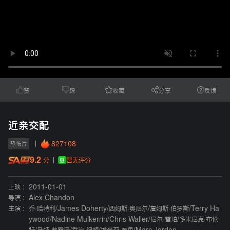
赞
踩
收藏
分享
反馈
近亲交配
827108
恐怖片
9.2
暂无评分
分
上映 :
2011-01-01
导演 :
Alex Chandon
主演 :
乔·哈特利
/
James Doherty
/
西姆斯·奥尼尔
/
詹姆斯·伯罗斯
/
Terry Ha
ywood
/
Nadine Mulkerrin
/
Chris Waller
/
尼尔·雷珀
/
多米尼克·布伦