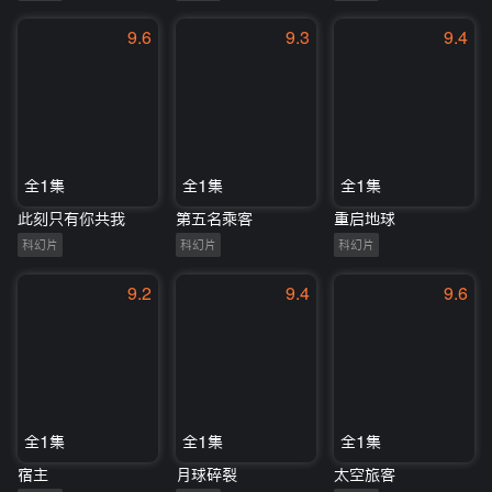
9.6
9.3
9.4
全1集
全1集
全1集
此刻只有你共我
第五名乘客
重启地球
科幻片
科幻片
科幻片
9.2
9.4
9.6
全1集
全1集
全1集
宿主
月球碎裂
太空旅客