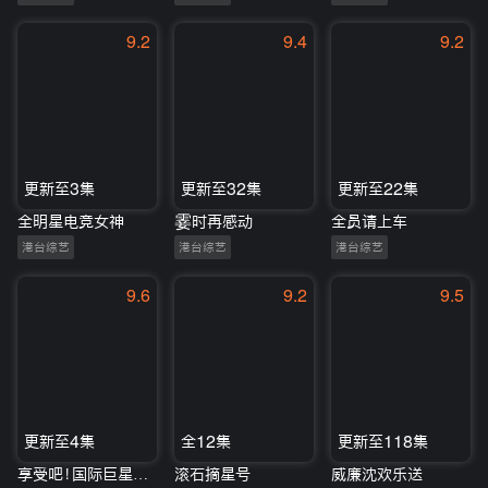
9.2
9.4
9.2
更新至3集
更新至32集
更新至22集
全明星电竞女神
霎时再感动
全员请上车
港台综艺
港台综艺
港台综艺
9.6
9.2
9.5
更新至4集
全12集
更新至118集
享受吧！国际巨星小S的韩国之旅
滚石摘星号
威廉沈欢乐送