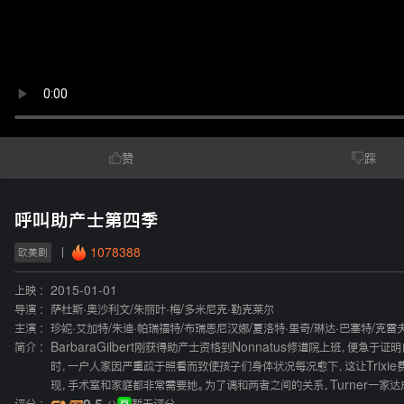
赞
踩
呼叫助产士第四季
1078388
欧美剧
上映 :
2015-01-01
导演 :
萨杜斯·奥沙利文
/
朱丽叶·梅
/
多米尼克·勒克莱尔
主演 :
珍妮·艾加特
/
朱迪·帕瑞福特
/
布瑞恩尼汉娜
/
夏洛特·里奇
/
琳达·巴塞特
/
克雷
简介 :
BarbaraGilbert刚获得助产士资格到Nonnatus修道院上班
时，一户人家因严重疏于照看而致使孩子们身体状况每况愈下，这让Trixie
现，手术室和家庭都非常需要她。为了调和两者之间的关系，Turner一家