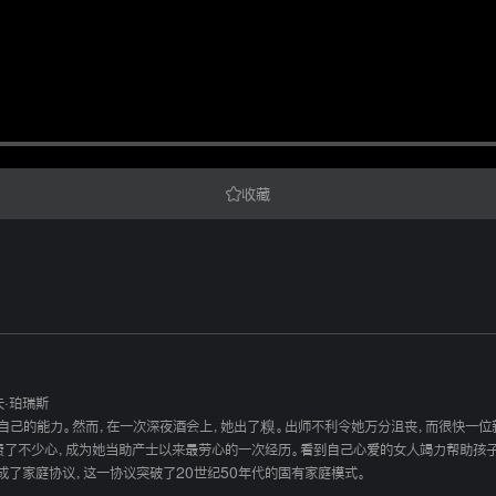
收藏
夫·珀瑞斯
，便急于证明自己的能力。然而，在一次深夜酒会上，她出了糗。出师不利令她万分沮丧，而
费了不少心，成为她当助产士以来最劳心的一次经历。看到自己心爱的女人竭力帮助孩子们恢复
达成了家庭协议，这一协议突破了20世纪50年代的固有家庭模式。