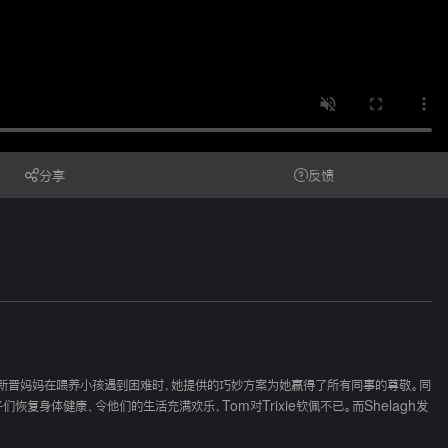
分享
反馈
很快一位新晋妈妈在喂养小孩遇到困难时，她提供的巧妙方案为她赢得了所有同事的尊敬。同
身体健康、令他们的生活充满欢乐，Tom对Trixie钦佩不已。而Shelagh发