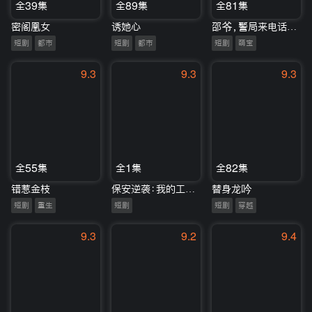
全39集
全89集
全81集
密阁凰女
诱她心
邵爷，警局来电话说你有个儿子
短剧
都市
短剧
都市
短剧
萌宝
9.3
9.3
9.3
全55集
全1集
全82集
错惹金枝
保安逆袭：我的工资每月上亿
替身龙吟
短剧
重生
短剧
短剧
穿越
9.3
9.2
9.4