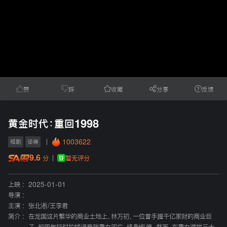
赞
踩
收藏
分享
反馈
黄金时代：重回1998
1003622
短剧
逆袭
9.6
暂无评分
分
上映 :
2025-01-01
导演 :
主演 :
张北淅
/
王李君
简介 :
在龙国这片繁华的商业土地上，林万初，一位曾手握千亿家财的商业巨