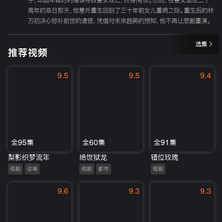
子，却因年轻时的错误导致妻女双亡，终身悔恨。然而，在妻女逝世三十
周年的忌日那天，他意外重生回到了三十年前女儿重病之际。重生后的林
万初决心弥补前世的遗憾，凭借对未来趋势的预知，他不再让悲剧重演。
选集
推荐视频
9.5
9.5
9.4
全95集
全60集
全91集
梨影织梦流年
绝世狱龙
错位玫瑰
短剧
逆袭
短剧
都市
短剧
9.6
9.3
9.3