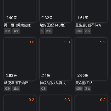
全40集
全32集
全61集
再一世，绣续前缘
赌约王妃（40集）Ai短剧
重生后，我不做你的盲盒妻
短剧
重生
ai
短剧
短剧
逆袭
9.2
9.3
9.2
全93集
全1集
全60集
纵使星河不灿烂
神级助攻：从弃夫到总裁
天命赊刀人
短剧
虐恋
短剧
短剧
强者
9.2
9.3
9.2