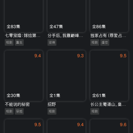
全83集
全47集
全86集
七零宠婚：嫁给第一硬汉
分手后，我靠巅峰系统崛起了
独家占有（罪爱占有）
短剧
重生
逆袭
短剧
虐恋
9.4
9.3
9.5
全30集
全1集
全61集
不能说的秘密
招野
长公主蜀道山，皇帝连夜下诏罪己
短剧
穿越
短剧
短剧
9.5
9.4
9.6