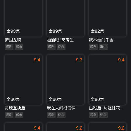
全93集
全89集
全82集
护国龙魂
加油吧！高考生
我本豪门千金
短剧
都市
短剧
逆袭
短剧
重生
9.4
9.3
9.4
全60集
全60集
全80集
灵魂互换后
我在人间很低调
出狱后，与姐妹花一起养鱼致富
短剧
都市
短剧
逆袭
短剧
逆袭
9.4
9.2
9.2