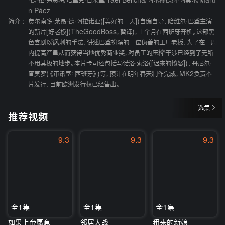
·德·拉·弗恩特
/
塔里克·日米里
/
Yaël Belicha
/
阿尔穆德纳·阿莫尔
/
Martí
n Páez
简介 :
费尔南多·莱昂·德·阿拉诺亚([美好的一天])自编自导、哈维尔·巴登主演
的新片[好老板](TheGoodBoss，暂译)，上个月在西班牙开机。这部黑
色喜剧以讽刺的手法，讲述巴登扮演的一位伪善的工厂老板，为了在一周
内提高产量从而获得当地优秀商业奖，对员工的压榨干涉已经到了无所
不用其极的地步。本片卡司还包括马诺洛·索洛([迟来的愤怒])、丹尼尔·
查莫罗(《审讯室：西班牙》)等，预计在明年春天制作完成，MK2负责本
片发行，目前欧洲发行权已经售出。
选集
推荐视频
9.3
9.3
9.3
全1集
全1集
全1集
如果上帝愿意
邻居大战
租来的新娘