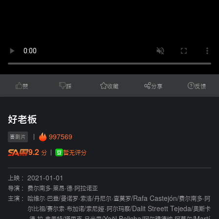
赞
踩
收藏
分享
反馈
好老板
997569
喜剧片
9.2
暂无评分
分
上映 :
2021-01-01
导演 :
费尔南多·莱昂·德·阿拉诺亚
主演 :
哈维尔·巴登
/
曼诺罗·索洛
/
丹尼尔·查莫罗
/
Rafa Castejón
/
费尔南多·阿
尔比祖
/
赛尔索·布加诺
/
索尼娅·阿尔玛察
/
Dalit Streett Tejeda
/
奥斯卡