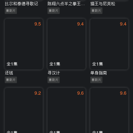
比尔和泰德寻歌记
陈翔六点半之拳王妈妈
猫王与尼克松
喜剧片
喜剧片
喜剧片
9.5
9.4
9.4
全1集
全1集
全1集
还钱
寻汉计
单身指南
喜剧片
喜剧片
喜剧片
9.2
9.6
9.6
全1集
全1集
全1集