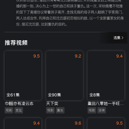
以会那么嚣张，是因为有哥哥沈云庭做靠山。宋秋晚重生到王城提出离
婚的那一刻，决心为上一世的自己和孩子复仇。这一次，宋秋晚毫不犹豫
的签下了离婚协议带着孩子离开，走投无路的母子两人敲响了宇家房门，
两人达成合作，利用自己和沈云庭初恋相似的脸，以一个全新富家女的身
份，接近沈云庭，达到复仇的目的。
选集
推荐视频
9.5
9.2
9.4
全61集
全90集
全8集
巾帼亦有凌云志
天下奕
重回八零她一手旺全家
短剧
宫廷
短剧
重生
短剧
逆袭
9.4
9.6
9.5