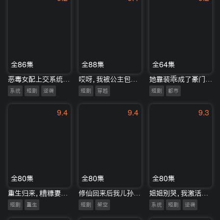
全86集
全88集
全64集
恶毒女配上交系统后爆红了
哎呀，我被公主包围了
她靠装乖成了豪门白月光
系统
短剧
逆袭
短剧
穿越
短剧
都市
9.4
9.4
9.3
全80集
全80集
全80集
重生归来，糟糠妻竟是真团宠
修仙回来后我儿孙满堂了第二部
姐姐别哭，我激活了逢凶化吉系统
短剧
重生
短剧
架空
系统
短剧
逆袭