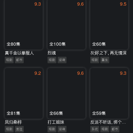
9.3
9.6
9.5
全80集
全100集
全60集
真千金以拳服人
烈魂
灰烬之下，再无情深
短剧
都市
短剧
逆袭
短剧
重生
9.2
9.6
9.3
全81集
全66集
全59集
凤归桑梓
打工姐妹
反派不听话，绑个系统来打工
短剧
宫廷
短剧
逆袭
系统
短剧
都市