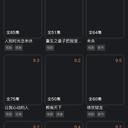
全85集
全51集
全64集
人别时光念未休
重生之皇子把我宠上天
未央
短剧
强者
短剧
短剧
都市
9.3
9.2
9.5
全75集
全50集
全60集
让我心动的人
熊爸天下
绝世狱龙
短剧
逆袭
短剧
强者
短剧
都市
9.2
9.4
9.2