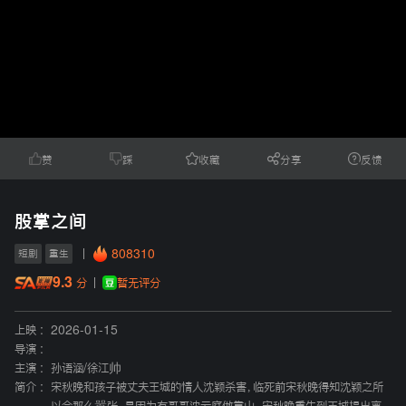
赞
踩
收藏
分享
反馈
股掌之间
808310
短剧
重生
9.3
暂无评分
分
上映 :
2026-01-15
导演 :
主演 :
孙语涵
/
徐江帅
简介 :
宋秋晚和孩子被丈夫王城的情人沈颖杀害，临死前宋秋晚得知沈颖之所