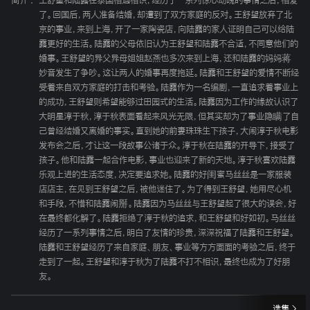
简介 :
王舒望和陆露在泰国相遇相识，经历了一系列惊心动魄的事情之后，相爱
了。回国后，两人准备结婚，却遭到了双方家庭的反对。王舒望放弃了北
京的事业，来到上海，开了一家陶瓷店，向陆露的家人证明自己可以给陆
露更好的生活。陆露的父母依旧认为王舒望和陆露不合适，不同意他们的
婚事。王舒望的异父异母姐姐赵燕也多次来到上海，还和陆露的妈妈蒋
妙音发生了争吵。这让两人的婚事再度拖延。陆露和王舒望的爱情不断经
受着来自双方家庭的打击和考验。陆露作为一名编剧，一直追求着事业上
的成功，王舒望则希望能够过田园式的生活。陆露因为工作的缘故认识了
大明星淳于秋，淳于秋表面看起来风光无限，但其实却为了事业隐瞒了自
己曾经结婚又离婚的事实。直到她的前妻珠珠生下孩子，大闹淳于秋电影
发布会之后，才让这一段故事公诸于众。淳于秋在陆露的开导下，接受了
孩子。他和陆露一起合作电影，事业也迎来了新的天地。淳于秋喜欢陆露
乐观上进的生活态度，决定要追求她。陆露的好闺蜜马丝丝是一家服装
店店主，在见到王舒望之后，被他迷住了。为了得到王舒望，她用尽心机
和手段，不惜和陆露闹掰。陆露因为马丝丝与王舒望起了很大的误会，好
在最终都化解了。陆露拒绝了淳于秋的追求，和王舒望和好如初。马丝丝
经历了一系列事情之后，明白了友情的珍贵，深深祝福了陆露和王舒望。
陆露和王舒望经历了来自家庭、朋友、事业等方方面面的考验之后，终于
走到了一起。王舒望和淳于秋为了陆露不打不相识，最终也成为了好朋
友。
选集