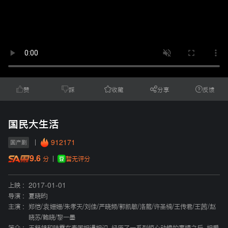
赞
踩
收藏
分享
反馈
国民大生活
912171
国产剧
9.6
暂无评分
分
上映 :
2017-01-01
导演 :
夏晓昀
主演 :
郑恺
/
袁姗姗
/
朱孝天
/
刘佳
/
严晓频
/
郭凯敏
/
洛葳
/
许圣楠
/
王传君
/
王茜
/
赵
晓苏
/
鲍晓
/
黎一墨