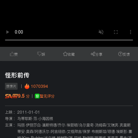
赞
踩
收藏
分享
反馈
怪形前传
1070394
惊悚片
9.5
暂无评分
分
上映 :
2011-01-01
导演 :
马蒂耶斯·范·小海因根
主演 :
玛丽·伊丽莎白·温斯特德
/
乔尔·埃哲顿
/
乌尔里奇·汤姆森
/
艾瑞克·克里斯
蒂安·奥森
/
阿德沃尔·阿吉纽依-艾格拜吉
/
保罗·布朗斯坦
/
琼德·埃斯彭·塞