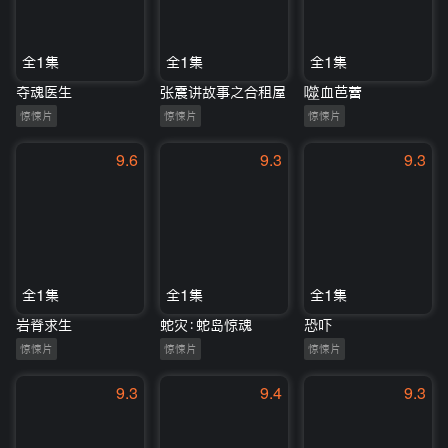
全1集
全1集
全1集
夺魂医生
张震讲故事之合租屋
噬血芭蕾
惊悚片
惊悚片
惊悚片
9.6
9.3
9.3
全1集
全1集
全1集
岩脊求生
蛇灾：蛇岛惊魂
恐吓
惊悚片
惊悚片
惊悚片
9.3
9.4
9.3