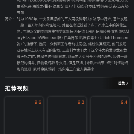
姆
/
Kim Bubbs
/
尤尔根·朗赫勒
/
简·冈纳·勒伊斯
/
斯蒂格·亨里克·霍夫
/
克
里斯托弗·海维尤
/
霍·阿德里安·哈万
/
卡斯腾·拜卓隆
/
乔纳森·沃克
/
迈克尔·
布朗
简介 :
时为1982年，一支隶属挪威的三人南极科考队在冰原中行进，意外发现
一艘一百万年前的奇怪船只，并且在附近找到了冻于严冰之中的神秘生
物。才貌双全的美国古生物学家凯特·洛伊德（玛丽·伊丽莎白·文斯蒂德M
aryElizabethWinstead饰）在桑德尔·哈沃森博士（UlrichThomsen
饰）的邀请下，随同一众科研工作者前往南极。经过认真研究，他们发现
这是地球上从未有过的生物。正当科学家们为了这个伟大的发现载歌载
舞庆祝之时，神秘生物悄悄解冻，继而向人类展开凶残的袭击。经过一番
惨烈的搏斗，怪物最终葬身火海。但是厄运并未就此结束，经过对怪物细
胞的观测，凯特隐隐感到一场灾难正向全人类袭来……
选集
推荐视频
9.6
9.3
9.4