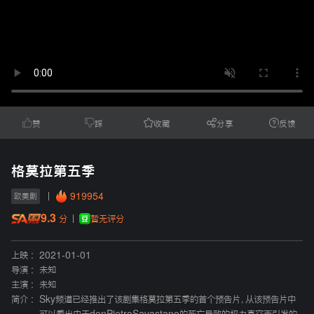
赞
踩
收藏
分享
反馈
格莫拉第五季
919954
欧美剧
9.3
暂无评分
分
上映 :
2021-01-01
导演 :
未知
主演 :
未知
简介 :
Sky频道已经推出了该剧集格莫拉第五季的首个预告片，从该预告片中