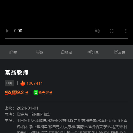
赞
踩
收藏
分享
反馈
富翁教师
1067411
日剧
9.2
暂无评分
分
上映 :
2024-01-01
导演 :
瑠东东一郎
/
西冈和宏
主演 :
山田凉介
/
木南晴夏
/
水野美纪
/
神木隆之介
/
志田未来
/
水泽林太郎
/
山下幸
辉
/
柏木悠
/
上坂树里
/
松田元太
/
大原梓
/
奥野壮
/
仓泽杏菜
/
安达祐实
/
市村