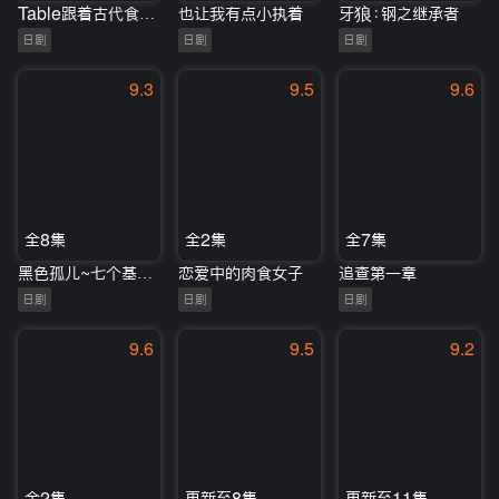
Table跟着古代食谱学做菜
也让我有点小执着
牙狼：钢之继承者
日剧
日剧
日剧
9.3
9.5
9.6
全8集
全2集
全7集
黑色孤儿~七个基因~
恋爱中的肉食女子
追查第一章
日剧
日剧
日剧
9.6
9.5
9.2
全2集
更新至8集
更新至11集