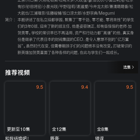
正亲
/
川口葵
/
大熊花名实
/
松崎未梦
/
大政凜
/
蓼沼优衣
/
小宫山莉渚
/
松永
有纱
/
砂田将宏
/
小泉光咲
/
平野瑠莉
/
速濑爱
/
今井龙太郎
/
兼清萌萌香
/
松
大航也
/
三浦理奈
/
佐藤峻辅
/
坂口涼太郎
/
永野宗典
/
Megumi
简介 :
本剧讲述了在私立绘都学园，聚集了“零干劲、零才能、零将来性”的学生
们的3年0班，迎来了新的班主任，他是姿容端正，却有些怪怪的老师·加
贺美零。学校的常识早已不再适用，资产和行动力都“离谱”的他，真实身
份是继承了代表日本的财阀集团的CEO，是令人意想不到的“亿万富
翁”。虽然时代在变，但青春期孩子们的问题根本没有改变。打破常识的
新英雄加贺美直面了各种各样的问题，在此与学生们一起成长。
选集
推荐视频
9.5
9.4
9.5
更新至10集
全12集
全8集
和我结婚吧！
唇膏
错误