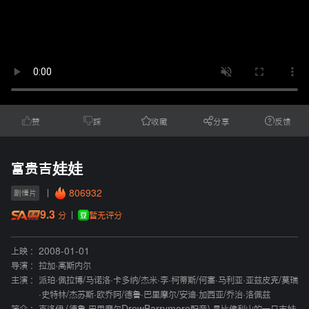
赞
踩
收藏
分享
反馈
富贵吉娃娃
806932
剧情片
9.3
暂无评分
分
上映 :
2008-01-01
导演 :
拉加·高斯内尔
主演 :
派珀·佩拉博
/
马诺洛·卡多纳
/
杰米·李·柯蒂斯
/
何塞·马利亚·亚兹皮克
/
莫瑞
·史特林
/
杰苏斯·欧乔阿
/
德鲁·巴里摩尔
/
安迪·加西亚
/
乔治·洛佩兹