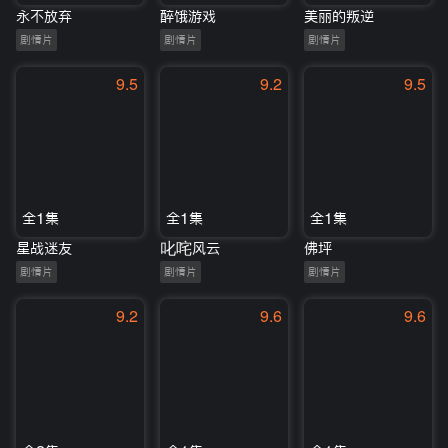
永不放弃
醉饿游戏
美丽的叛逆
剧情片
剧情片
剧情片
9.5
9.2
9.5
全1集
全1集
全1集
星战迷友
叱咤风云
佛坪
剧情片
剧情片
剧情片
9.2
9.6
9.6