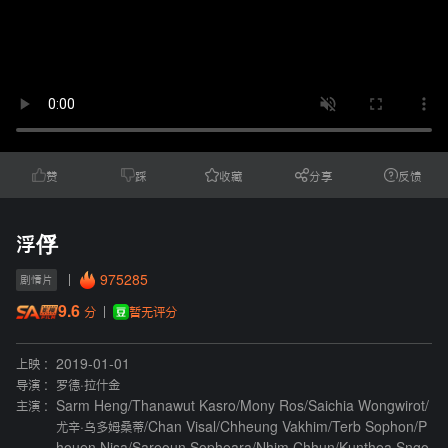
赞
踩
收藏
分享
反馈
浮俘
975285
剧情片
9.6
暂无评分
分
上映 :
2019-01-01
导演 :
罗德·拉什金
主演 :
Sarm Heng
/
Thanawut Kasro
/
Mony Ros
/
Saichia Wongwirot
/
尤辛·乌多姆桑蒂
/
Chan Visal
/
Chheung Vakhim
/
Terb Sophon
/
P