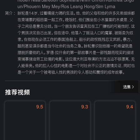
houen Nisa
/
Sareoun Sopheara
/
Nhim Chhun
/
Kunthea Sngo
un
/
Phouern Mey Mey
/
Ros Leang Hong
/
Sim Lyma
简介 :
脉轮是14岁，过着精疲力竭的生活。他、他的父母和他的许多兄弟姐妹都
在柬埔寨的稻田里一起工作。晚饭时，他们围坐在小木屋里的木桌旁，父
子之间总是意见分歧。当一个朋友告诉查克拉在工厂赚钱的可能性时，这
个男孩决定自己出发。但在途中，他落入了贩运人口的魔掌，被贩卖为奴
隶。在他现在必须工作的泰国渔船上，船长的政权既残忍又武断。暴力、
酷刑甚至谋杀都是当今社会的当务之急。脉轮意识到他唯一的希望就是
摆脱折磨他的人。罗德·拉什金的第一部故事片是一部残酷而现实的描述
柬埔寨强迫劳工处境的电影。这位澳大利亚导演的方法远远不够漂亮，无
人能幸免。他的扣人心弦的电影是一个对社会不公正的激情见证，同时也
是一个关于一个被考验人性的男孩的令人感动和震惊的成年故事。
选集
推荐视频
9.5
9.3
9.4