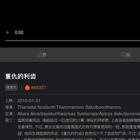
赞
踩
复仇的利齿
865357
惊悚片
上映 :
2010-01-01
导演 :
Thanadol Nualsuth
/
Thammanoon Sakulboonthanom
主演 :
Akara Amarttayakul
/
Kwankao Svetamaia
/
Apinya Sakuljaroens
简介 :
猛蛇倾巢而出，谁能逃过一劫老旧的公寓，神秘的拜蛇教，上百条金刚眼镜
毛骨悚然，不过，男女主角依旧是泰国式恐怖片惯常使用的一招，那就是俊男靓女
腥、挑战生理极限的作品，《复仇的利齿》自然也少不了血浆和尸体，不过