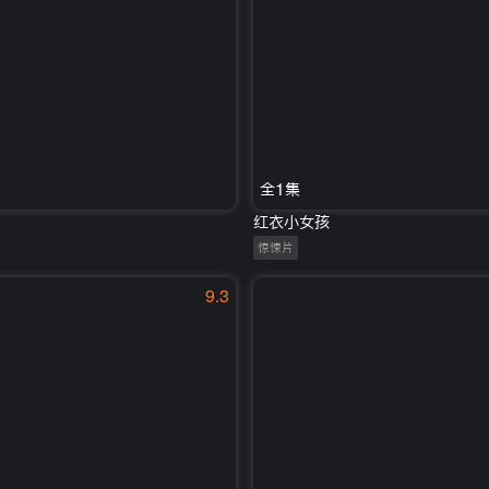
全1集
红衣小女孩
惊悚片
9.3