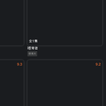
全1集
嗜育者
惊悚片
9.3
9.2