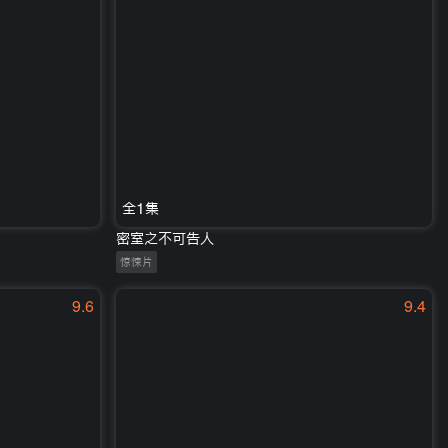
全1集
密室之不可告人
惊悚片
9.6
9.4