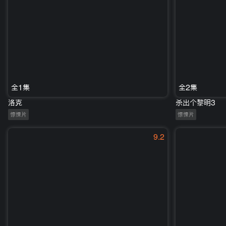
全1集
全2集
洛克
杀出个黎明3
惊悚片
惊悚片
9.2