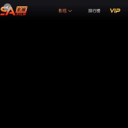
影视
排行榜