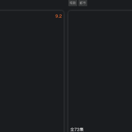
短剧
都市
9.2
全73集