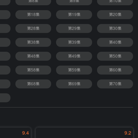
第8集
第9集
第10集
第18集
第19集
第20集
第28集
第29集
第30集
第38集
第39集
第40集
第48集
第49集
第50集
第58集
第59集
第60集
第68集
第69集
第70集
9.4
9.2