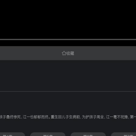
收藏
孩子最终惨死，江一也郁郁而终。重生回儿子生病前，为护孩子周全，江一毫不犹豫，第