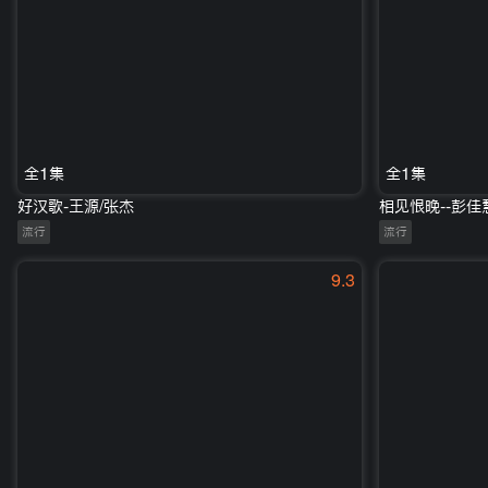
全1集
全1集
好汉歌-王源/张杰
相见恨晚--彭佳
流行
流行
9.3