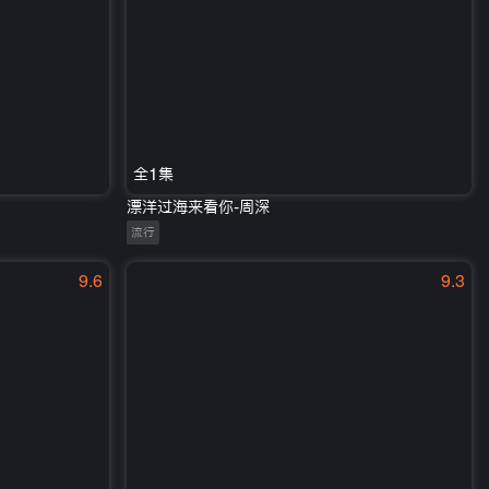
全1集
漂洋过海来看你-周深
流行
9.6
9.3