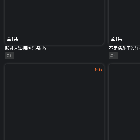
全1集
全1集
跃进人海拥抱你-张杰
不是猛龙不过江-
流行
流行
9.5