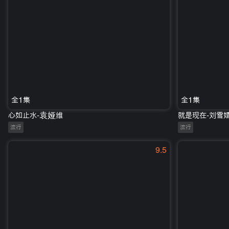
全1集
全1集
心如止水-袁娅维
就是现在-刘雪
流行
流行
9.5