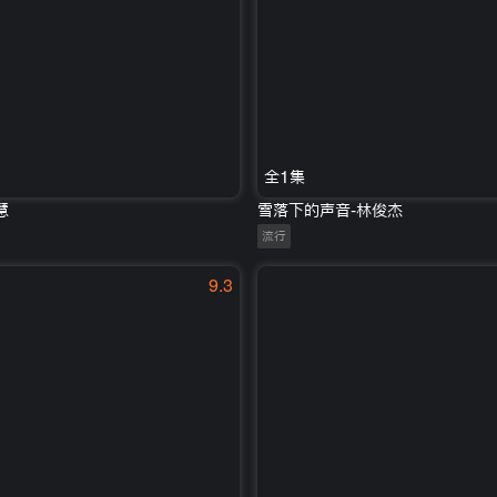
全1集
慧
雪落下的声音-林俊杰
流行
9.3