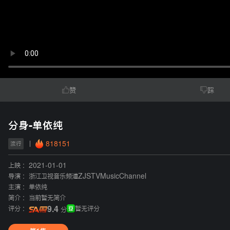
赞
踩
分身-单依纯
818151
流行
上映 :
2021-01-01
导演 :
浙江卫视音乐频道ZJSTVMusicChannel
主演 :
单依纯
简介 :
当前暂无简介
评分 :
9.4
暂无评分
分