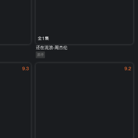
全1集
还在流浪-周杰伦
流行
9.3
9.2