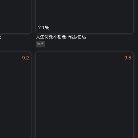
全1集
泷
人生何处不相逢-周延/伯远
流行
9.2
9.5