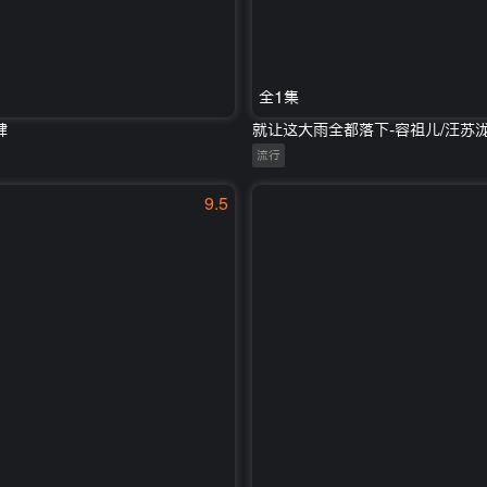
全1集
肆
就让这大雨全都落下-容祖儿/汪苏
流行
9.5