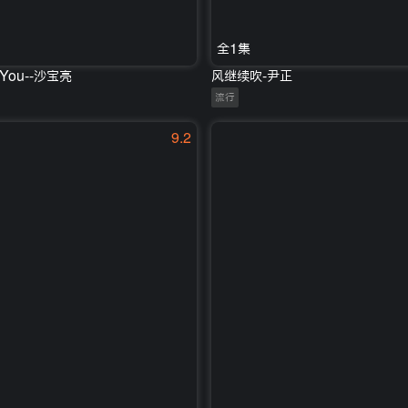
全1集
eYou--沙宝亮
风继续吹-尹正
流行
9.2