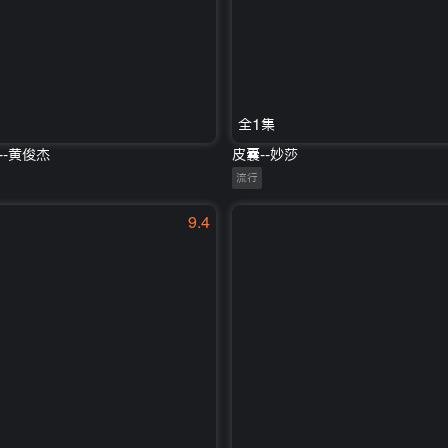
全1集
-黄俊杰
皮囊--妙莎
流行
9.4