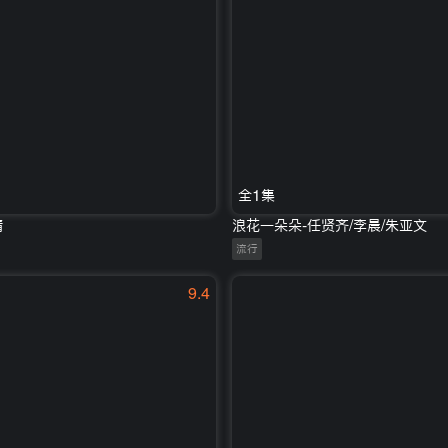
全1集
婧
浪花一朵朵-任贤齐/李晨/朱亚文
流行
9.4