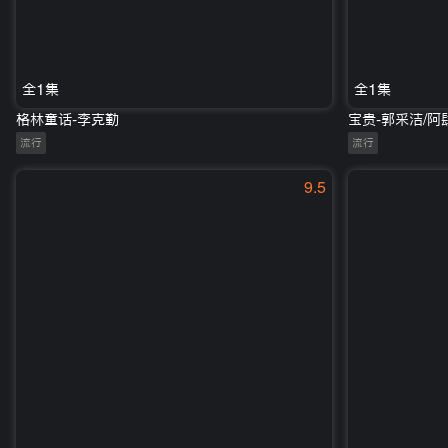
全1集
全1集
格林童话-李克勤
宝贵-郭采洁/阿
流行
流行
9.5