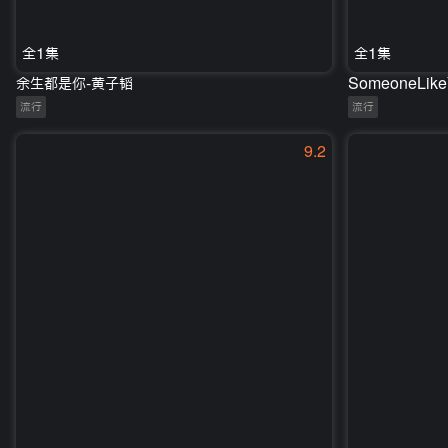
全1集
全1集
余生都是你-黄子韬
SomeoneLik
流行
流行
9.2