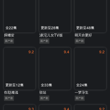
全22集
更新至28集
更新至48集
探晴安
滹沱儿女TV版
明天会更好
国产剧
国产剧
国产剧
9.2
9.4
9.2
更新至12集
全33集
全24集
在劫难逃
驻站
一梦浮生
国产剧
国产剧
国产剧
9.3
9.4
9.2