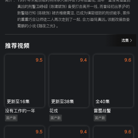
简介 :
1997年未能侦破的特殊杀人案件在13年后重现，当年一直没有追查到
真凶的刑警卫峥嵘（陈建斌饰）备受打击离开一线，而曾经初出茅庐的
新警陆行知（陈晓饰）褪去稚嫩青涩，已成为缜密细致的刑侦能手，案件
的重重巧合让师徒二人再次走到了一起，合力追缉真凶。该剧改编自娄
霄鹏的小说《黯夜之光》。
选集
推荐视频
9.5
9.4
9.6
更新至16集
更新至38集
全40集
没有工作的一年
花戎
雷霆战警
国产剧
国产剧
国产剧
9.5
9.4
9.6