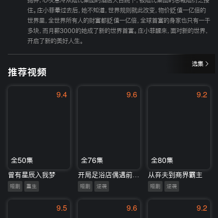
抛弃，心灰意冷从陆氏集团的酒店天台跳下，被陆氏集团的总裁陆衍之接
住。庄小菲晕过去后，她不知道，世界规则就此改变，物价贬值一亿倍的
世界里，全世界所有人的财富都贬值一亿倍，全球首富的身家也只有一千
多块，而月薪3000的她成了新的世界首富。庄小菲醒来，面对新的世界，
开启了新的美好人生。
选集
推荐视频
9.4
9.6
9.2
全50集
全76集
全80集
曾有星辰入我梦
开局足浴店偶遇前女友
从弃夫到商界霸主
短剧
重生
短剧
逆袭
短剧
逆袭
9.5
9.6
9.2