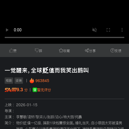
赞
踩
收藏
分享
反馈
一觉醒来，全球贬值而我笑出鹅叫
963845
短剧
逆袭
9.3
暂无评分
分
上映 :
2026-01-15
导演 :
主演 :
李慧敏
/
凌轩
/
黎滋儿
/
赵跃
/
边心
/
杨大丽
/
何鑫
简介 :
物价贬值一亿倍，捐款1块钱震惊全国。婚礼当天，庄小菲因太穷被渣男