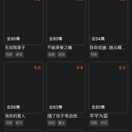
全95集
全80集
全54集
无双败家子
不能承受之痛
致命双姝：她从精神病院来
短剧
甜宠
短剧
穿越
短剧
9.6
9.6
9.3
全56集
全63集
全80集
消失的爱人
捅了世子爷后他纠缠不休
芊芊为霜
短剧
都市
短剧
重生
短剧
架空