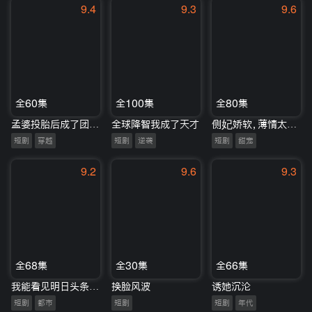
9.4
9.3
9.6
全60集
全100集
全80集
孟婆投胎后成了团宠小厨娘
全球降智我成了天才
侧妃娇软，薄情太子轻点宠
短剧
穿越
短剧
逆袭
短剧
甜宠
9.2
9.6
9.3
全68集
全30集
全66集
我能看见明日头条，假少爷狠狠破防了
换脸风波
诱她沉沦
短剧
都市
短剧
短剧
年代