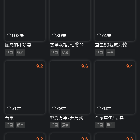
全102集
全80集
全74集
顾总的小娇妻
玄学老祖，七爷的掌心娇
重生80我成为饺子女王
短剧
甜宠
短剧
穿越
短剧
逆袭
9.2
9.6
9.4
全51集
全79集
全78集
苦果
签到万年：开局就被妹妹直播曝光
全家重生后，真千金被宠上天
短剧
都市
短剧
强者
短剧
重生
9.2
9.6
9.3