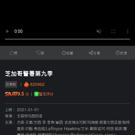
赞
踩
收藏
分享
反馈
芝加哥警署第九季
820962
欧美剧
9.5
暂无评分
分
上映 :
2021-01-01
导演 :
文森特马西阿诺
主演 :
杰森·贝盖
/
杰西·李·索弗
/
崔茜·史皮瑞达可斯
/
玛瑞娜·斯奎尔西亚提
/
帕特
里克·约翰·弗吕格
/
LaRoyce Hawkins
/
艾米·莫顿
/
妮可·阿丽·帕克
/
雷