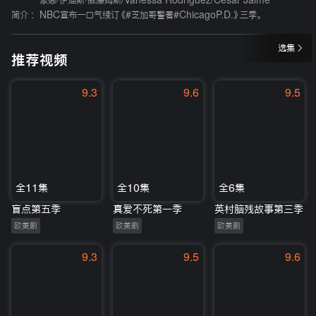
蒙娜·伊迪斯·威廉姆斯
/
Vanessa Rodriguez
/
Cesar Jaime
简介 :
NBC宣布一口气续订《#芝加哥警署#ChicagoP.D.》三季。
选集
推荐视频
9.3
9.6
9.5
全11集
全10集
全6集
盲点第五季
真爱不死第一季
英村脑残故事第三季
欧美剧
欧美剧
欧美剧
9.3
9.5
9.6