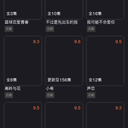
全3集
全10集
全16集
篮球恋爱青春
不过是先出生的我
我可能不会爱你
日剧
日剧
日剧
9.3
9.6
9.5
全8集
更新至156集
全12集
高岭与花
小希
声恋
日剧
日剧
日剧
9.5
9.5
9.3