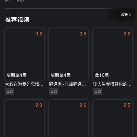
简介 :
内详
选集
推荐视频
9.5
9.5
9.5
更新至4集
更新至4集
全10集
大叔在为我的恋情应援（脑内）
翻译家~长崎翻译异闻~
让人生变得轻松的幸福法则
日剧
日剧
日剧
9.3
9.6
9.5