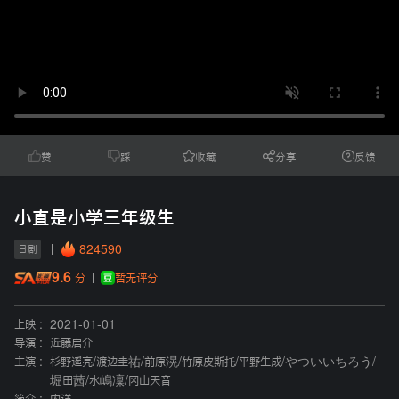
赞
踩
收藏
分享
反馈
小直是小学三年级生
824590
日剧
9.6
暂无评分
分
上映 :
2021-01-01
导演 :
近藤启介
主演 :
杉野遥亮
/
渡边圭祐
/
前原滉
/
竹原皮斯托
/
平野生成
/
やついいちろう
/
堀田茜
/
水嶋凜
/
冈山天音