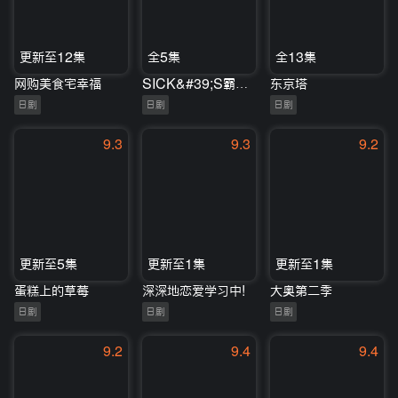
更新至12集
全5集
全13集
网购美食宅幸福
SICK&#39;S霸乃抄～内阁情报调査室特务事项专从系事件簿～
东京塔
日剧
日剧
日剧
9.3
9.3
9.2
更新至5集
更新至1集
更新至1集
蛋糕上的草莓
深深地恋爱学习中!
大奥第二季
日剧
日剧
日剧
9.2
9.4
9.4