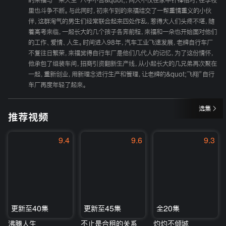
的来福与一朵天生“八字不合&quot;，两人不仅在家中针锋相对，在学校
里也斗争不断。与此同时，初来乍到的来福结交了一帮重情重义的小伙
伴，这群淘气的男生们经常联合起来四处作乱，惹得大人们头疼不堪，随
着高考来临，一起长大的几个孩子各奔前程，来福和一朵也开始面对他们
的工作、爱情、人生。时间进入98年，汽车工业飞速发展，老牌自行车厂
不复往日繁荣，来福觉得自行车厂是他们几代人的记忆，为了这份情怀，
他承包了组装车间，招商引资翻新生产线，从小起长大的几兄弟再次聚在
一起，重新创业，用新理念进行生产和管理，让老牌的&quot;飞翔”自行
车厂再度年轻了起来。
选集
推荐视频
9.4
9.6
9.3
更新至40集
更新至45集
全20集
沸腾人生
不止是合租的关系
灼灼不倾城