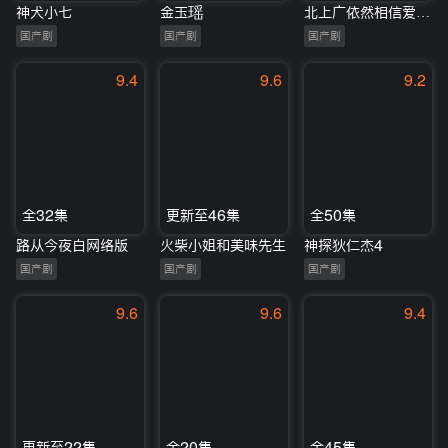
神犬小七
金玉瑶
北上广依然相信爱情TV版
国产剧
国产剧
国产剧
9.4
9.6
9.2
全32集
更新至46集
全50集
路从今夜白网络版
火柴小姐和美味先生
神探狄仁杰4
国产剧
国产剧
国产剧
9.6
9.6
9.4
更新至22集
全20集
全45集