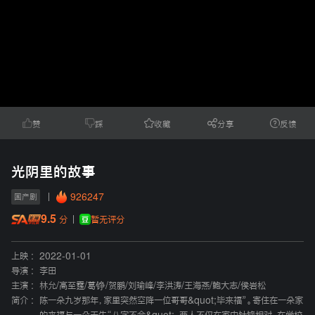
赞
踩
收藏
分享
反馈
光阴里的故事
926247
国产剧
9.5
暂无评分
分
上映 :
2022-01-01
导演 :
李田
主演 :
林允
/
高至霆
/
葛铮
/
贺鹏
/
刘瑜峰
/
李洪涛
/
王海燕
/
鲍大志
/
侯岩松
简介 :
陈一朵九岁那年，家里突然空降一位哥哥&quot;毕来福”。寄住在一朵家