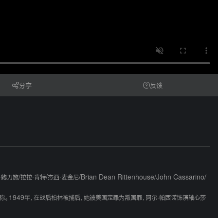
分享
反馈
·鲍力施
/
拉拉·肯特
/
杰西·麦金尼
/
Brian Dean Rittenhouse
/
John Cassarino
/
称。1949年，在战后柏林被捕后，她被美国定罪为叛国罪，阿尔·帕西诺饰演轴心莎