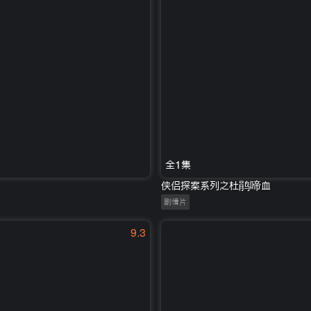
全1集
侠侣探案系列之杜鹃啼血
剧情片
9.3