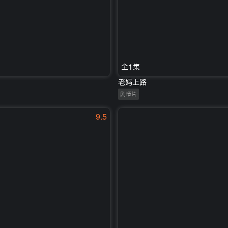
全1集
老妈上路
剧情片
9.5