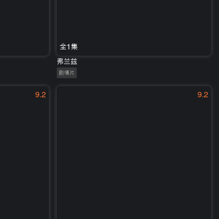
全1集
弗兰兹
剧情片
9.2
9.2