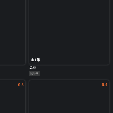
全1集
离秋
剧情片
9.3
9.4