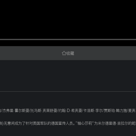
收藏
吉
/
杰弗里·霍尔斯曼
/
托马斯·克莱舒曼
/
约翰·D·希克曼
/
卡洛斯·李尔
/
贾斯珀·鲍力施
/
麦克
饰)无意间成为了针对美国军队的德国宣传人员。“轴心莎莉”为米尔德里德·吉拉尔的昵