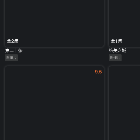
全2集
全1集
第二十条
绝美之城
剧情片
剧情片
9.5