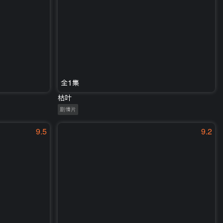
全1集
枯叶
剧情片
9.5
9.2