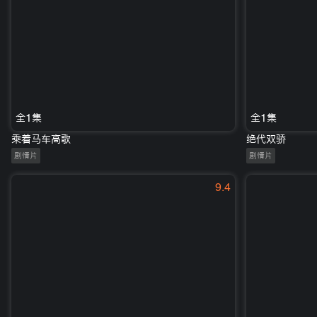
全1集
全1集
乘着马车高歌
绝代双骄
剧情片
剧情片
9.4