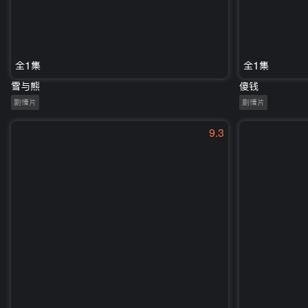
全1集
全1集
雪与熊
傻钱
剧情片
剧情片
9.3