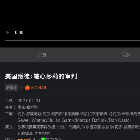
赞
踩
美国叛徒：轴心莎莉的审判
872446
剧情片
上映 :
2021-01-01
导演 :
麦克·鲍力施
主演 :
梅多·威廉姆斯
/
阿尔·帕西诺
/
卡尔斯腾·诺尔加拉德
/
斯温·特梅尔
/
米彻·佩勒
Sewell Whitney
/
Julián Garnik
/
Marcus Rafinski
/
Don Castor
简介 :
故事根据真实事件改编，讲述二战期间，米尔德里德·吉拉尔(梅多·威廉姆斯
莉的律师，为其辩护。