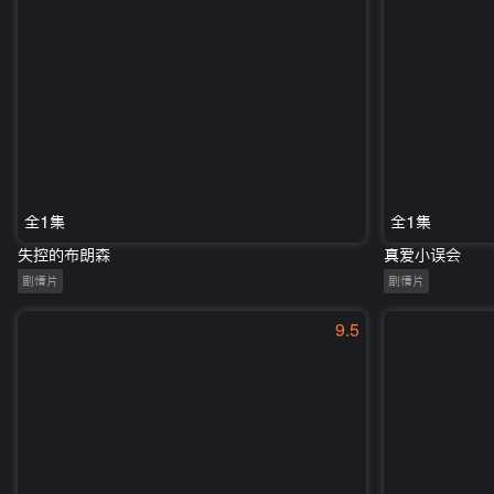
全1集
全1集
失控的布朗森
真爱小误会
剧情片
剧情片
9.5