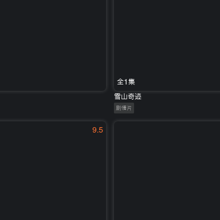
全1集
雪山奇迹
剧情片
9.5