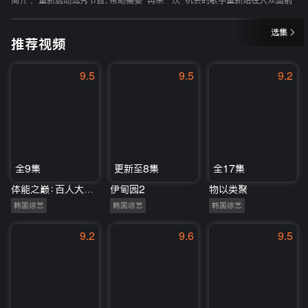
简介 :
重新启动选秀节目，帮助需要“再来一次”机会的歌手重新站在大众面前
选集
推荐视频
9.5
9.5
9.2
全9集
更新至8集
全17集
体能之巅：百人大挑战2-地下斗室
伊甸园2
物以类聚
韩国综艺
韩国综艺
韩国综艺
9.2
9.6
9.5