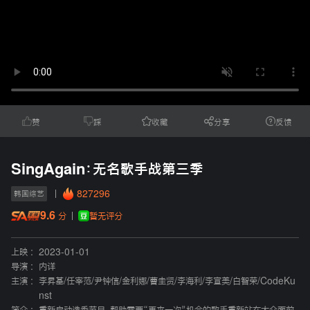
赞
踩
收藏
分享
反馈
SingAgain：无名歌手战第三季
827296
韩国综艺
9.6
暂无评分
分
上映 :
2023-01-01
导演 :
内详
主演 :
李昇基
/
任宰范
/
尹钟信
/
金利娜
/
曹圭贤
/
李海利
/
李宣美
/
白智荣
/
CodeKu
nst