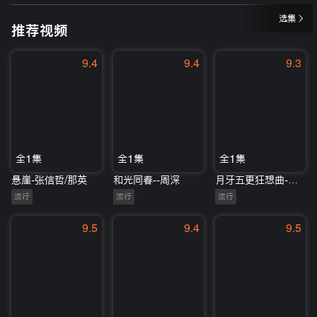
选集
推荐视频
9.4
9.4
9.3
全1集
全1集
全1集
悬崖-张信哲/那英
和光同春--周深
月牙五更狂想曲-梁龙
流行
流行
流行
9.5
9.4
9.5