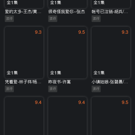
全1集
全1集
全1集
爱的太多-王杰/黄琦珊
很奇怪我爱你--张杰
帐号已注销-胡兵/蓝正龙/阿璞/瘦子eso/马伯骞
流行
流行
流行
9.3
9.5
9.3
全1集
全1集
全1集
凭着爱-林子祥/杨芸晴
昨夜书-许嵩
小镇姑娘-张碧晨/符龙飞
流行
流行
流行
9.4
9.4
9.5