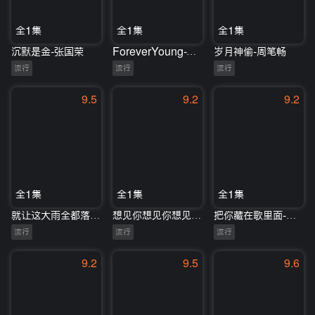
全1集
全1集
全1集
沉默是金-张国荣
ForeverYoung-TNT时代少年团
岁月神偷-周笔畅
流行
流行
流行
9.5
9.2
9.2
全1集
全1集
全1集
就让这大雨全都落下-容祖儿/汪苏泷
想见你想见你想见你-张杰
把你藏在歌里面-谭咏麟/何洁
流行
流行
流行
9.2
9.5
9.6