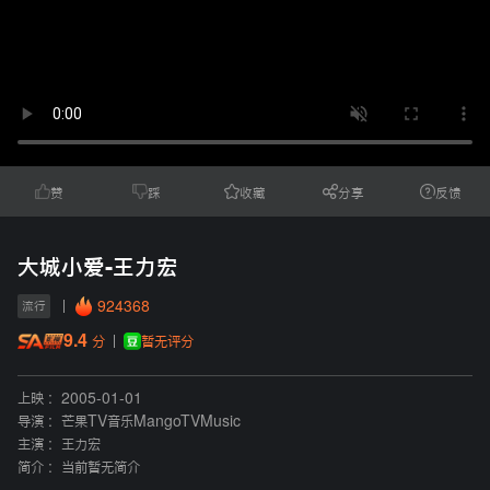
赞
踩
收藏
分享
反馈
大城小爱-王力宏
924368
流行
9.4
暂无评分
分
上映 :
2005-01-01
导演 :
芒果TV音乐MangoTVMusic
主演 :
王力宏
简介 :
当前暂无简介