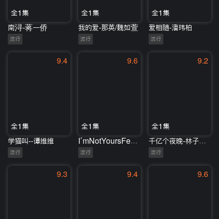
全1集
全1集
全1集
南浔-蒋一侨
我的爱-那英/魏如萱
爱相随-潘玮柏
流行
流行
流行
9.4
9.6
9.2
全1集
全1集
全1集
学猫叫--谭维维
I’mNotYoursFeat-蔡依林/安室奈美惠
千亿个夜晚-林子祥/单依纯
流行
流行
流行
9.3
9.4
9.6