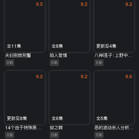
9.5
9.2
9.2
全11集
全8集
更新至4集
夫妇别姓刑警
陷入爱情
八神瑛子：上野中央署组织犯罪对策课
日剧
日剧
日剧
9.2
9.2
9.6
更新至8集
全6集
全5集
14个由于特殊原因不能回老家的男子
狱之棘
恶的波动杀人分析班番外
日剧
日剧
日剧