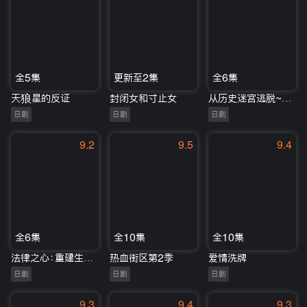
全5集
更新至2集
全6集
天狼星的反证
封闭女和寸止女
从历史迷宫逃脱~真实逃脱游戏×东京电视台~
日剧
日剧
日剧
9.2
9.5
9.4
全6集
全10集
全10集
法律之心：重建生命的律师
热血街区第2季
爱情洗牌
日剧
日剧
日剧
9.3
9.4
9.3