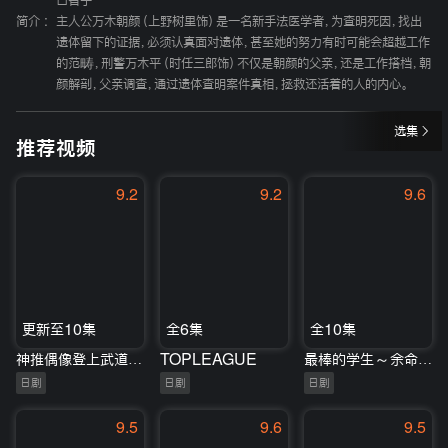
口智子
简介 :
主人公万木朝颜（上野树里饰）是一名新手法医学者，为查明死因，找出
遗体留下的证据，必须认真面对遗体，甚至她的努力有时可能会超越工作
的范畴，刑警万木平（时任三郎饰）不仅是朝颜的父亲，还是工作搭档，朝
颜解剖，父亲调查，通过遗体查明案件真相，拯救还活着的人的内心。
选集
推荐视频
9.2
9.2
9.6
更新至10集
全6集
全10集
神推偶像登上武道馆我就死而无憾
TOPLEAGUE
最棒的学生～余命1年的最后1支舞
日剧
日剧
日剧
9.5
9.6
9.5