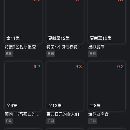
全11集
更新至12集
更新至10集
特搜9警视厅搜査一课特別搜査班
特回~不良债权特别回收部~
出狱脱节
日剧
日剧
日剧
9.2
9.3
9.2
全6集
全12集
全8集
顾问：书写死亡的男人
百万日元的女人们
给你这声音
日剧
日剧
日剧