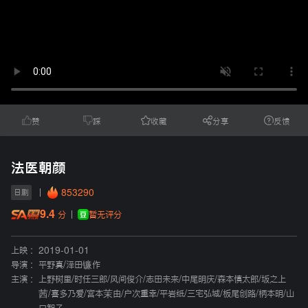
赞
踩
收藏
分享
反馈
法医朝颜
853290
日剧
9.4
暂无评分
分
上映 :
2019-01-01
导演 :
平野真
/
泽田镰作
主演 :
上野树里
/
时任三郎
/
风间俊介
/
志田未来
/
中尾明庆
/
森本慎太郎
/
坂之上
茜
/
喜多乃爱
/
宫本茉由
/
户次重幸
/
平岩纸
/
三宅弘城
/
板尾创路
/
柄本明
/
山