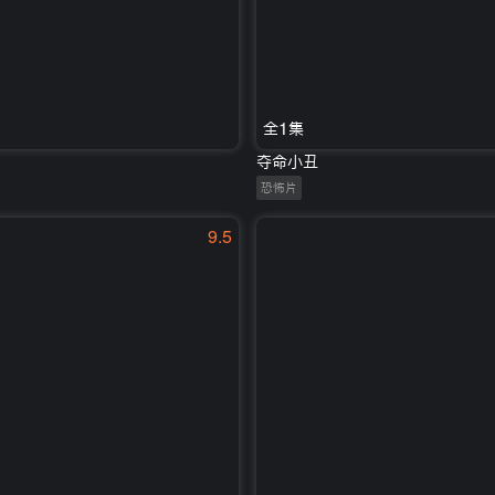
全1集
夺命小丑
恐怖片
9.5