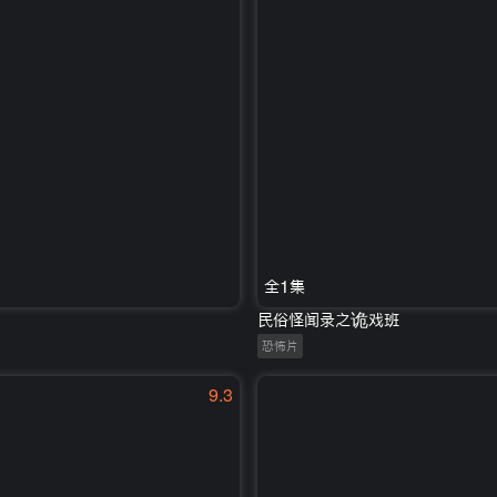
全1集
民俗怪闻录之诡戏班
恐怖片
9.3