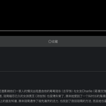
收藏
可是影响他们一家人的情况出现是自他的哥哥冠东（古宇饰）与女友Charlie（蒋雅
面，冠南暗恋已久的女孩美芝（汤怡饰）也变得失常了，原来她受到了一个叫村长的鬼魂
冠南网上的朋友知道，原来冠南遗传了祖先通灵的法力，也找到了救回冠南的方法，而且她