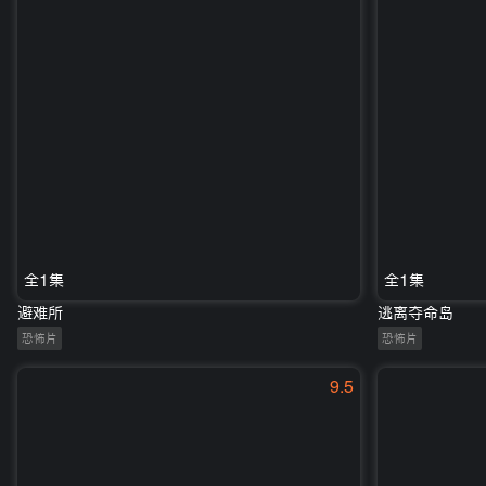
全1集
全1集
避难所
逃离夺命岛
恐怖片
恐怖片
9.5