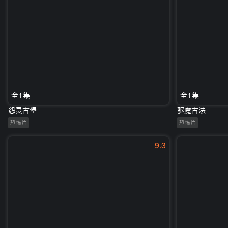
全1集
全1集
怨灵古堡
驱魔古法
恐怖片
恐怖片
9.3