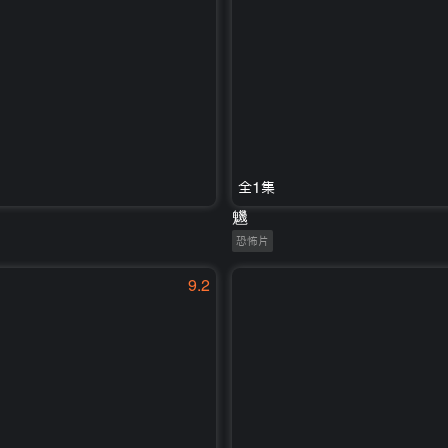
全1集
魕
恐怖片
9.2