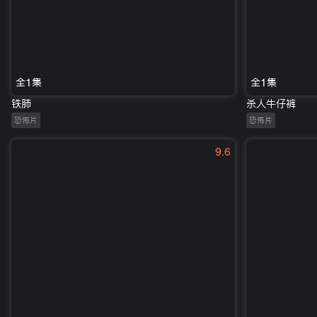
全1集
全1集
铁肺
杀人牛仔裤
恐怖片
恐怖片
9.6