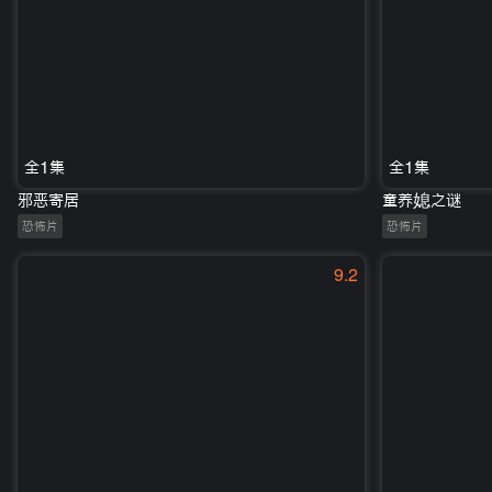
全1集
全1集
邪恶寄居
童养媳之谜
恐怖片
恐怖片
9.2