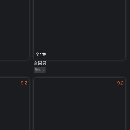
全1集
女囚灵
恐怖片
9.2
9.2