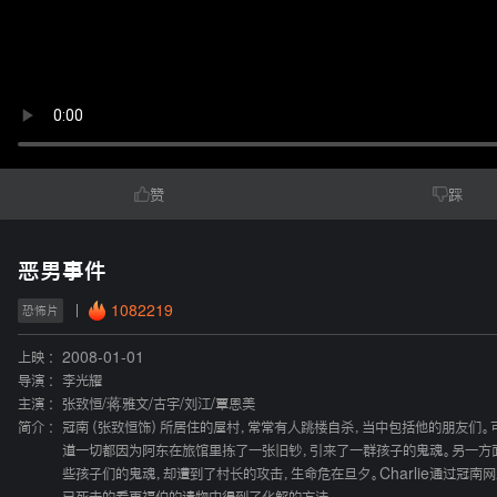
赞
踩
恶男事件
1082219
恐怖片
上映 :
2008-01-01
导演 :
李光耀
主演 :
张致恒
/
蒋雅文
/
古宇
/
刘江
/
覃恩美
简介 :
冠南（张致恒饰）所居住的屋村，常常有人跳楼自杀，当中包括他的朋友们。
道一切都因为阿东在旅馆里拣了一张旧钞，引来了一群孩子的鬼魂。另一方
些孩子们的鬼魂，却遭到了村长的攻击，生命危在旦夕。Charlie通过