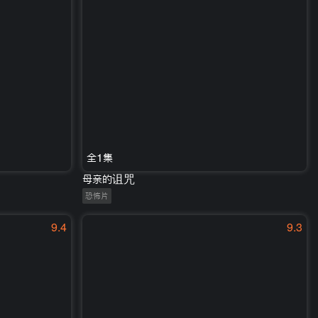
全1集
母亲的诅咒
恐怖片
9.4
9.3