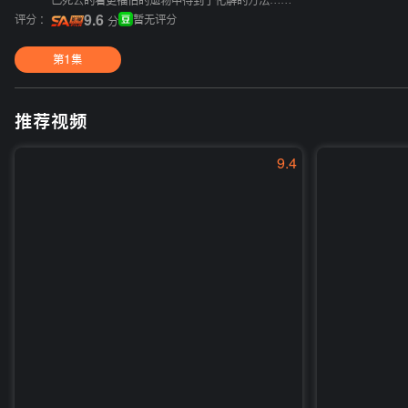
已死去的看更福伯的遗物中得到了化解的方法……
评分 :
9.6
暂无评分
分
第1集
推荐视频
9.4