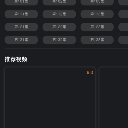
第101集
第102集
第103集
第111集
第112集
第113集
第121集
第122集
第123集
第131集
第132集
第133集
推荐视频
9.3