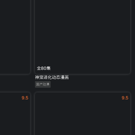
全80集
神宠进化动态漫画
国产动漫
9.5
9.5