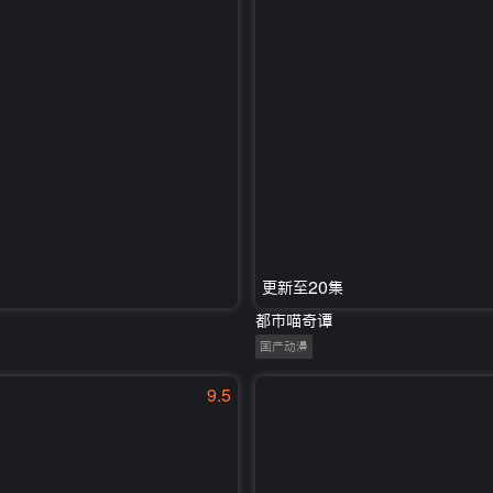
更新至20集
都市喵奇谭
国产动漫
9.5