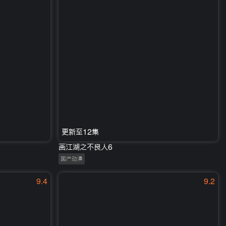
更新至12集
画江湖之不良人6
国产动漫
9.4
9.2