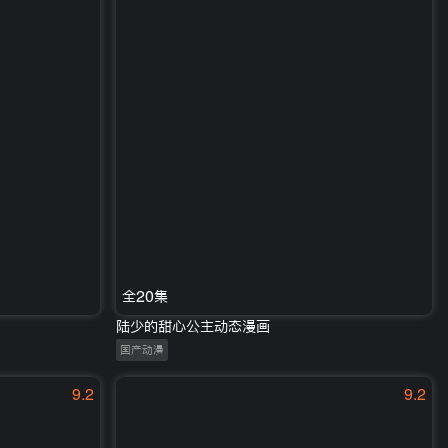
全20集
陆少的甜心公主动态漫画
国产动漫
9.2
9.2