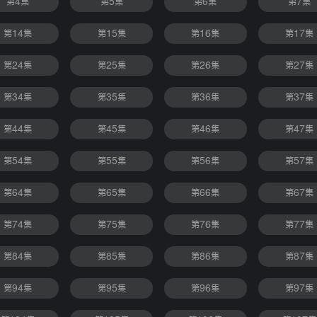
第4集
第5集
第6集
第7集
第14集
第15集
第16集
第17集
第24集
第25集
第26集
第27集
第34集
第35集
第36集
第37集
第44集
第45集
第46集
第47集
第54集
第55集
第56集
第57集
第64集
第65集
第66集
第67集
第74集
第75集
第76集
第77集
第84集
第85集
第86集
第87集
第94集
第95集
第96集
第97集