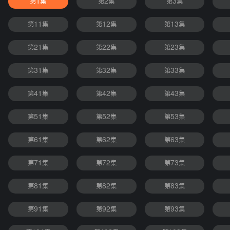
第1集
第2集
第3集
第11集
第12集
第13集
第21集
第22集
第23集
第31集
第32集
第33集
第41集
第42集
第43集
第51集
第52集
第53集
第61集
第62集
第63集
第71集
第72集
第73集
第81集
第82集
第83集
第91集
第92集
第93集