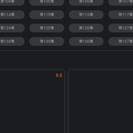
第104集
第105集
第106集
第107集
第114集
第115集
第116集
第117集
第124集
第125集
第126集
第127集
第134集
第135集
第136集
第137集
9.5