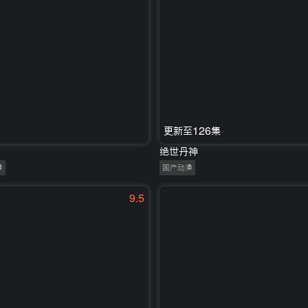
更新至126集
绝世丹神
漫
国产动漫
9.5