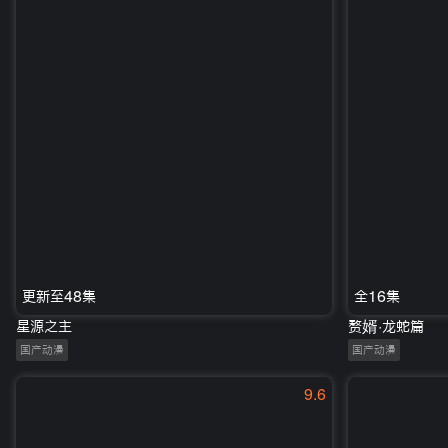
更新至48集
全16集
星源之主
赘婿·龙蛇篇
国产动漫
国产动漫
9.6