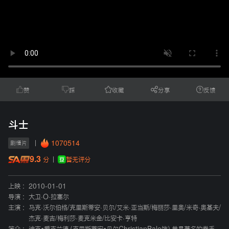
赞
踩
收藏
分享
反馈
斗士
1070514
剧情片
9.3
暂无评分
分
上映 :
2010-01-01
导演 :
大卫·O·拉塞尔
主演 :
马克·沃尔伯格
/
克里斯蒂安·贝尔
/
艾米·亚当斯
/
梅丽莎·里奥
/
米奇·奥基夫
/
杰克·麦吉
/
梅利莎·麦克米金
/
比安卡·亨特