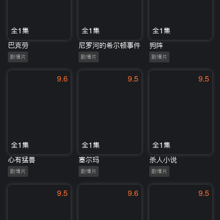
全1集
全1集
全1集
巴克劳
尼罗河的希尔顿事件
狗阵
剧情片
剧情片
剧情片
9.6
9.5
9.5
全1集
全1集
全1集
心有猛兽
塞尔玛
杀人小说
剧情片
剧情片
剧情片
9.5
9.6
9.5