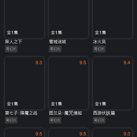
全1集
全1集
全1集
异人之下
雪域迷城
冰火凤
奇幻片
奇幻片
奇幻片
9.3
9.5
9.4
全1集
全1集
全1集
第七子：降魔之战
图兰朵：魔咒缘起
西游伏妖篇
奇幻片
奇幻片
奇幻片
9.5
9.5
9.3