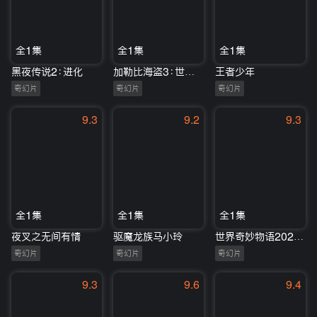
全1集
全1集
全1集
黑夜传说2：进化
加勒比海盗3：世界的尽头
王者少年
奇幻片
奇幻片
奇幻片
9.3
9.2
9.3
全1集
全1集
全1集
夜叉之无间有情
驱魔龙族马小玲
世界奇妙物语2025秋季特别篇
奇幻片
奇幻片
奇幻片
9.3
9.6
9.4