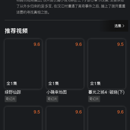
和腾讯视频播出。该片由长篇小说《御窑之下》部分章节改编，主要讲述
了从外乡归来的裴多宝，在汉江村遭遇了离奇事件之后，踏上了拨开重重
迷雾的寻找真相之旅。
选集
推荐视频
9.6
9.6
9.5
全1集
全1集
全1集
绿野仙踪
小确幸地图
暮光之城4：破晓(下)
奇幻片
奇幻片
奇幻片
9.5
9.6
9.6