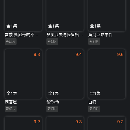
全1集
全1集
全1集
雷蒙·斯尼奇的不幸历险
贝奥武夫与怪兽格兰戴尔
黄河巨蛇事件
奇幻片
奇幻片
奇幻片
9.3
9.4
9.6
全1集
全1集
全1集
滴答屋
鲛珠传
白狐
奇幻片
奇幻片
奇幻片
9.2
9.3
9.2