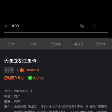
赞
踩
收藏
分享
反馈
大鱼3汉江鱼怪
1068210
奇幻片
9.6
暂无评分
分
上映 :
2023-01-01
导演 :
内详
主演 :
内详
简介 :
由柳小海、张昊玥主演的电影《大鱼3汉江鱼怪》定档1月15日在爱奇艺