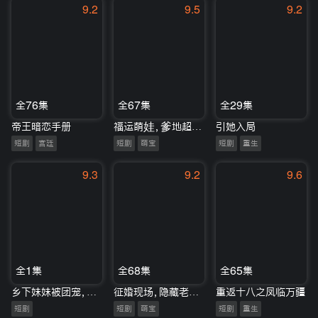
9.2
9.5
9.2
全76集
全67集
全29集
帝王暗恋手册
福运萌娃，爹地超能宠
引她入局
短剧
宫廷
短剧
萌宝
短剧
重生
9.3
9.2
9.6
全1集
全68集
全65集
乡下妹妹被团宠，双重人格藏不住了
征婚现场，隐藏老公带娃来应聘
重返十八之凤临万疆
短剧
短剧
萌宝
短剧
重生