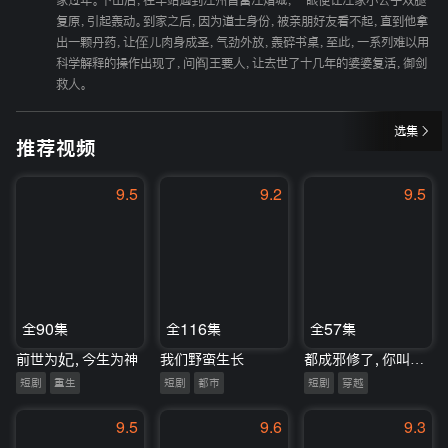
家过年。下山后，在车站遇到江州首富江熠城，一眼便让江家小公子双腿
复原，引起轰动。到家之后，因为道士身份，被亲朋好友看不起，直到他拿
出一颗丹药，让侄儿肉身成圣，气劲外放，轰碎书桌，至此，一系列难以用
科学解释的操作出现了，问阎王要人，让去世了十几年的婆婆复活，御剑
救人。
选集
推荐视频
9.5
9.2
9.5
全90集
全116集
全57集
前世为妃，今生为神
我们野蛮生长
都成邪修了，你叫我老实做人
短剧
重生
短剧
都市
短剧
穿越
9.5
9.6
9.3