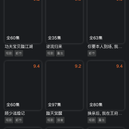
全60集
全35集
全63集
功夫宝贝踏江湖
逆流归来
你要本人到场，我把爷爷请来了
短剧
都市
短剧
重生
都市
9.4
9.2
9.4
全60集
全97集
全80集
顾少逃婚记
踏天觉醒
换亲后，我在王府当主母
短剧
都市
短剧
强者
短剧
重生