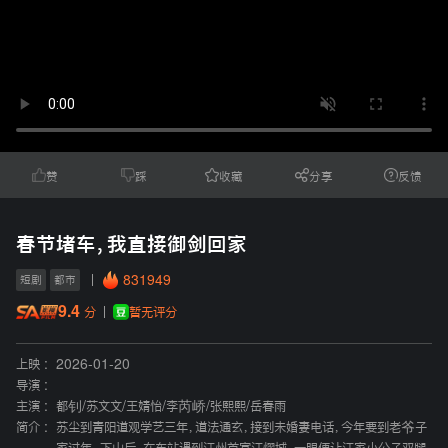
赞
踩
收藏
分享
反馈
春节堵车，我直接御剑回家
831949
短剧
都市
9.4
暂无评分
分
上映 :
2026-01-20
导演 :
主演 :
都钊
/
苏文文
/
王婧怡
/
李芮峤
/
张熙熙
/
岳春雨
简介 :
苏尘到青阳道观学艺三年，道法通玄，接到未婚妻电话，今年要到老爷子