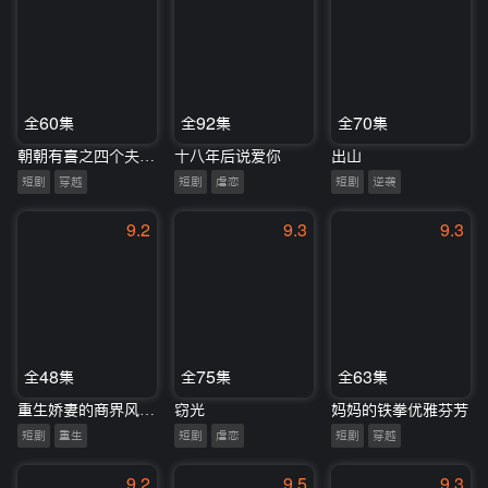
全60集
全92集
全70集
朝朝有喜之四个夫郎宠上天
十八年后说爱你
出山
短剧
穿越
短剧
虐恋
短剧
逆袭
9.2
9.3
9.3
全48集
全75集
全63集
重生娇妻的商界风云录
窃光
妈妈的铁拳优雅芬芳
短剧
重生
短剧
虐恋
短剧
穿越
9.2
9.5
9.3