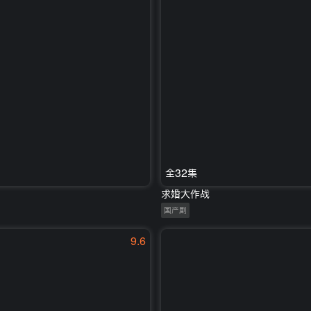
全32集
求婚大作战
国产剧
9.6