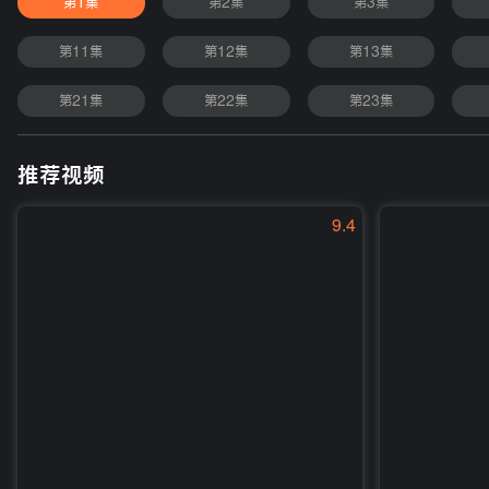
第1集
第2集
第3集
第11集
第12集
第13集
第21集
第22集
第23集
推荐视频
9.4