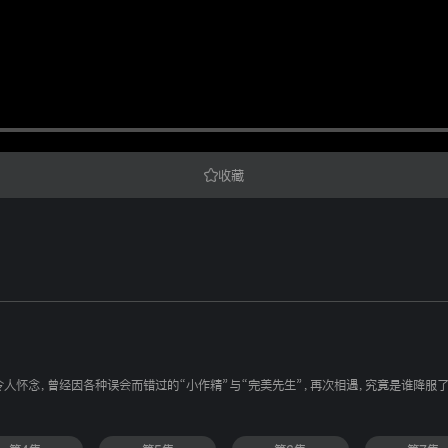
收藏
怀念，曾经因各种误会而错过的“小作精”与“完美先生”，再次相遇，究竟是谁降服了