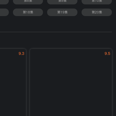
第8集
第9集
第10集
第18集
第19集
第20集
9.3
9.5