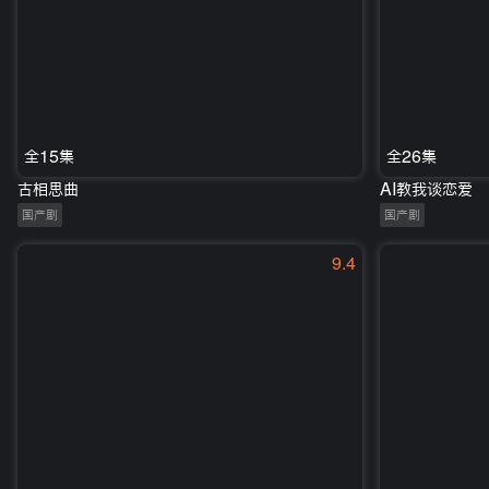
全15集
全26集
古相思曲
AI教我谈恋爱
国产剧
国产剧
9.4