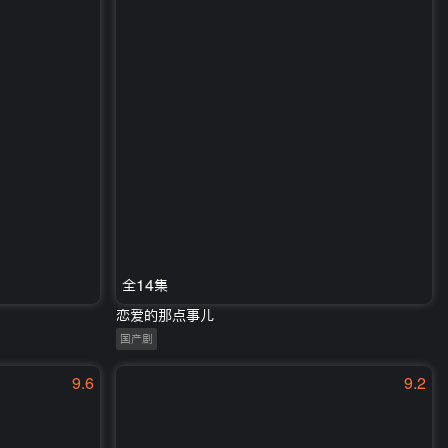
全14集
恋爱的那点事儿
国产剧
9.6
9.2