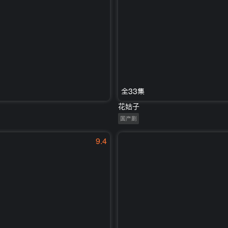
全33集
花姑子
国产剧
9.4