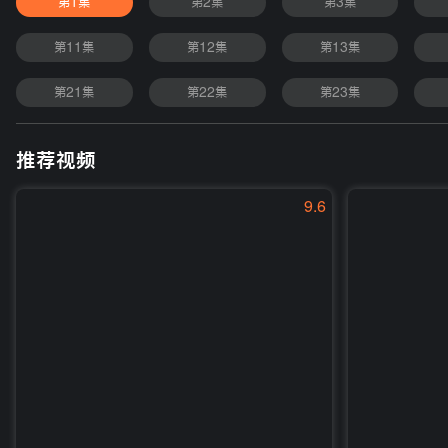
第1集
第2集
第3集
第11集
第12集
第13集
第21集
第22集
第23集
推荐视频
9.6