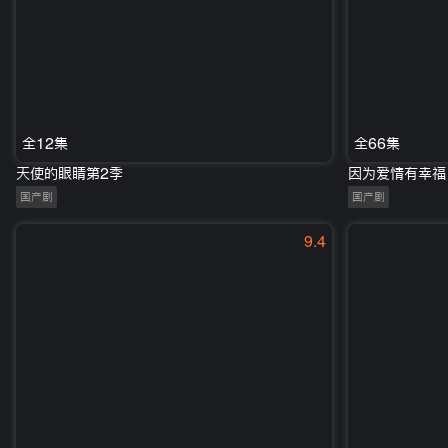
全12集
全66集
天使的眼睛第2季
因为爱情有幸福
国产剧
国产剧
9.4