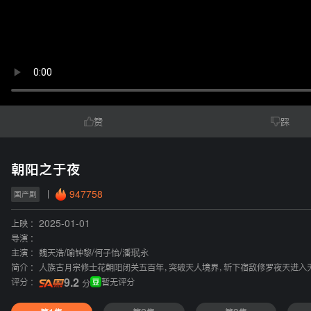
赞
踩
朝阳之于夜
947758
国产剧
上映 :
2025-01-01
导演 :
主演 :
魏天浩
/
喻钟黎
/
何子怡
/
潘珉永
简介 :
人族古月宗修士花朝阳闭关五百年，突破天人境界，斩下宿敌修罗夜天进入
评分 :
9.2
暂无评分
分