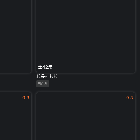
全42集
我是杜拉拉
国产剧
9.3
9.3