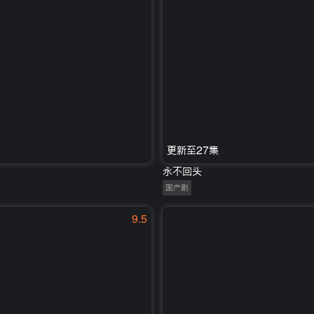
更新至27集
永不回头
国产剧
9.5