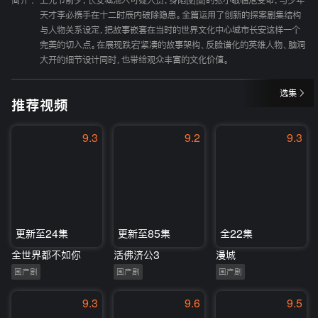
简介 :
上元节前夕，长安城混入可疑人员，身陷囹圄的张小敬临危受命，与少年
天才李必携手在十二时辰内破除隐患。全篇运用了创新的探案剧集结构
与人物关系设定，把故事嵌套在当时的世界文化中心城市长安这样一个
完美的切入点。在展现跌宕紧凑的故事架构、反脸谱化的英雄人物、脑洞
大开的细节设计同时，也带给观众丰富的文化价值。
选集
推荐视频
9.3
9.2
9.3
更新至24集
更新至85集
全22集
全世界都不如你
活佛济公3
漫城
国产剧
国产剧
国产剧
9.3
9.6
9.5