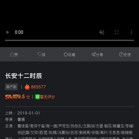
赞
踩
收藏
分享
反馈
长安十二时辰
865577
国产剧
9.5
暂无评分
分
上映 :
2019-01-01
导演 :
曹盾
主演 :
雷佳音
/
易烊千玺
/
周一围
/
芦芳生
/
热依扎
/
王鹤润
/
杰曼·翰苏
/
韩童生
/
李媛
/
余皑磊
/
艾如
/
蔡鹭
/
赵魏
/
冯嘉怡
/
吕凉
/
吴晓亮
/
徐璐
/
高叶
/
王思思
/
曲栅栅