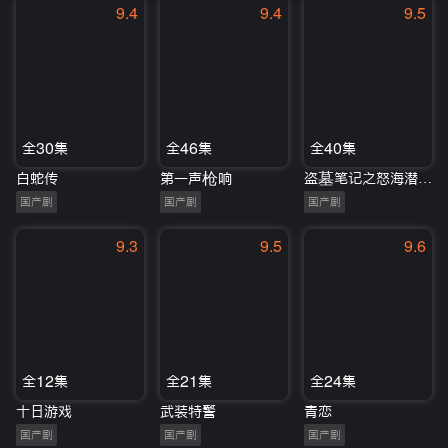
9.4
9.4
9.5
全30集
全46集
全40集
白蛇传
第一声枪响
盗墓笔记之怒海潜沙&秦岭神树
国产剧
国产剧
国产剧
9.3
9.5
9.6
全12集
全21集
全24集
十日游戏
武装特警
青恋
国产剧
国产剧
国产剧