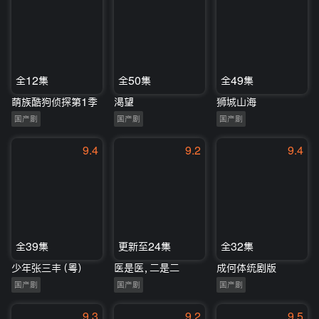
全12集
全50集
全49集
萌族酷狗侦探第1季
渴望
狮城山海
国产剧
国产剧
国产剧
9.4
9.2
9.4
全39集
更新至24集
全32集
少年张三丰（粤）
医是医，二是二
成何体统剧版
国产剧
国产剧
国产剧
9.3
9.2
9.5