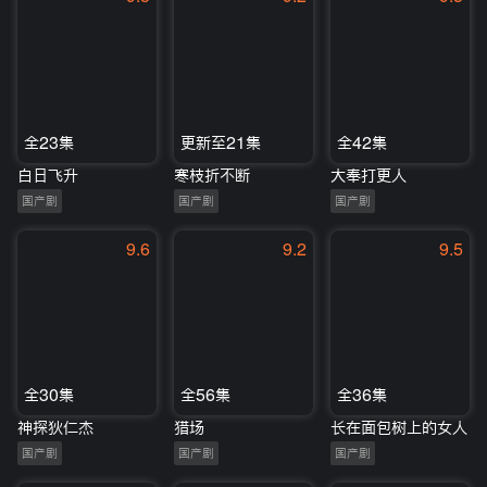
全23集
更新至21集
全42集
白日飞升
寒枝折不断
大奉打更人
国产剧
国产剧
国产剧
9.6
9.2
9.5
全30集
全56集
全36集
神探狄仁杰
猎场
长在面包树上的女人
国产剧
国产剧
国产剧