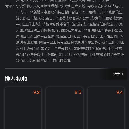
张何昊臻
/
马冀
/
端木艺晨
/
程爱涵
/
王润萱
/
秋可
/
梁耘菲
/
王沐霖
简介 :
李潇潇和丈夫周明远遭遇创业失败和房产纠纷，导致家庭陷入经济危机，
二人与一对新婚夫妻顾易和韩星暂时合租于同一屋檐下，两个家庭的生
活交织在一起，状况百出。李潇潇成功面试新公司，却意外与顾易成为同
事，在工作上从针锋相对到携手合作，逐渐结成了互相信任的战友。两家
人也从相互对立到惺惺相惜，最终结为挚友。李潇潇的工作越来越出色，
周明远反而因病失业在家，他在生活的打击下失去自信，因不堪重负向李
潇潇提出离婚。刚在事业上稍有起色的李潇潇本想全身心投入工作，却因
反对上级裁员而成了第一个被裁的人。求职失败的李潇潇决定跟同样被
裁员的顾易等伙伴一起重新创业，他们不断拼搏，终于在激烈的竞争中脱
颖而出，李潇潇也找回了自己的爱情。
选集
推荐视频
9.2
9.5
9.4