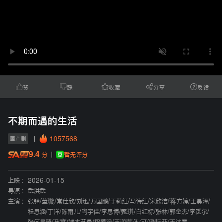
赞
踩
收藏
分享
反馈
不期而遇的生活
1057568
国产剧
9.4
暂无评分
分
上映 :
2026-01-15
导演 :
武洪武
主演 :
张铎
/
董璇
/
常仕欣
/
刘迅
/
万国鹏
/
于莉红
/
马诗红
/
宋欣洁
/
蒋方婷
/
王昊泽
/
程思涵
/
丁洋
/
陈雨儿
/
陶宇佳
/
李思博
/
甄琪
/
白红标
/
张林
/
郭金杰
/
李觅尔
/