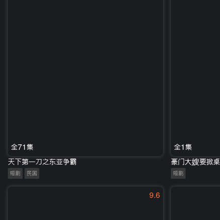
全71集
全1集
天下第一刀之东亚争霸
豪门大嫂要掀桌
短剧
民国
短剧
9.6