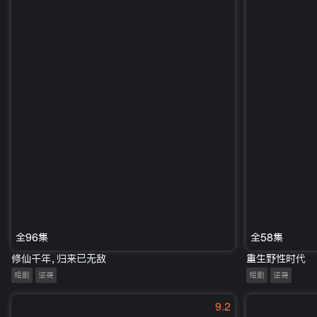
全96集
全58集
修仙千年，归来已无敌
重生野性时代
短剧
逆袭
短剧
逆袭
9.2