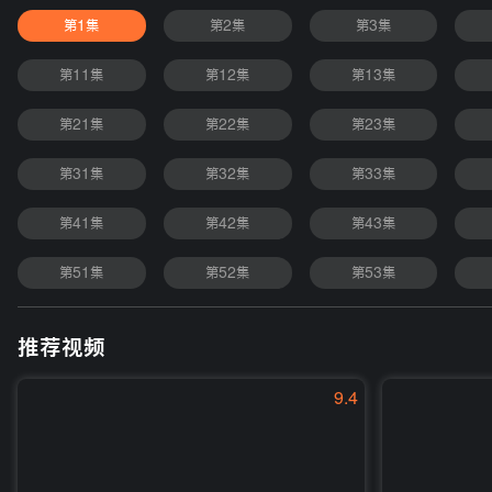
第1集
第2集
第3集
第11集
第12集
第13集
第21集
第22集
第23集
第31集
第32集
第33集
第41集
第42集
第43集
第51集
第52集
第53集
推荐视频
9.4