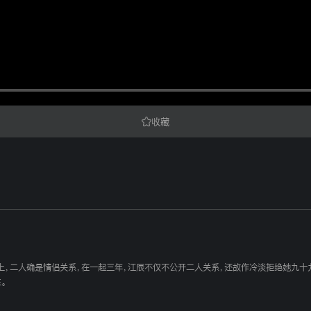
收藏
上，二人确是情侣关系，在一起三年，江辰不仅不公开二人关系，还故作冷淡拒绝她九十
。