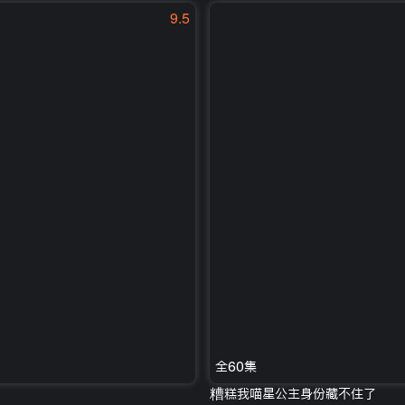
9.5
全60集
糟糕我喵星公主身份藏不住了