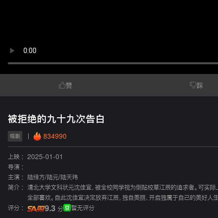
赞
踩
被拒绝的九十九次告白
834990
短剧
上映 :
2025-01-01
导演 :
主演 :
陆绎方
/
陆元
/
陆天玮
简介 :
清北大学文科状元沈佳宜，被全校同学视为倒贴校草江辰的追求者。可实际
全部喜欢。自此沈佳宜决定放弃江辰，独自美丽，开启独属于自己的美好人生
评分 :
9.3
暂无评分
分