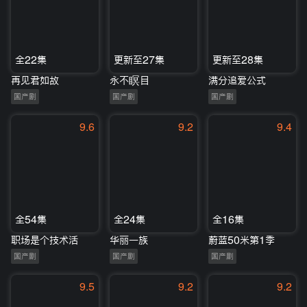
全22集
更新至27集
更新至28集
再见君如故
永不瞑目
满分追爱公式
国产剧
国产剧
国产剧
9.6
9.2
9.4
全54集
全24集
全16集
职场是个技术活
华丽一族
蔚蓝50米第1季
国产剧
国产剧
国产剧
9.5
9.2
9.2