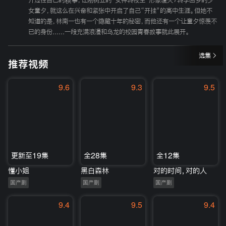
开过往自己的糗事，让刚树立的“女神转校生”形象覆灭？转学回乡的少
女童夕，就这么在兴奋和紧张中开启了自己“开挂”的高中生涯。但她不
知道的是，林南一也有一个隐藏十年的秘密，而他还有一个让童夕惊羡不
已的身份......一段充满浪漫和乌龙的校园青春故事就此展开。
选集
推荐视频
9.6
9.3
9.5
更新至19集
全28集
全12集
懂小姐
黑白森林
对的时间，对的人
国产剧
国产剧
国产剧
9.4
9.5
9.4