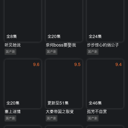
全8集
全20集
全24集
听见她说
奈何boss要娶我
步步惊心的俏公子
国产剧
国产剧
国产剧
9.6
9.5
9.4
全20集
更新至51集
全46集
塞上迷情
大秦帝国之裂变
孤芳不自赏
国产剧
国产剧
国产剧