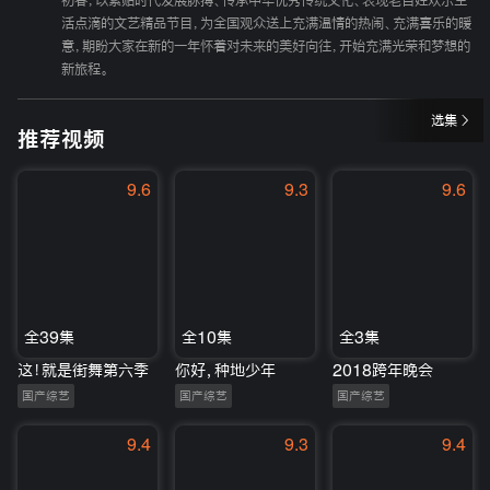
初春，以紧贴时代发展脉搏、传承中华优秀传统文化、表现老百姓欢乐生
活点滴的文艺精品节目，为全国观众送上充满温情的热闹、充满喜乐的暖
意，期盼大家在新的一年怀着对未来的美好向往，开始充满光荣和梦想的
新旅程。
选集
推荐视频
9.6
9.3
9.6
全39集
全10集
全3集
这！就是街舞第六季
你好，种地少年
2018跨年晚会
国产综艺
国产综艺
国产综艺
9.4
9.3
9.4