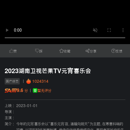
赞
踩
收藏
分享
反馈
2023湖南卫视芒果TV元宵喜乐会
1024314
国产综艺
9.6
暂无评分
分
上映 :
2023-01-01
导演 :
主演 :
简介 :
今年的元宵喜乐会以“喜乐元宵夜，温暖向明天”为主题，在寒意料峭的