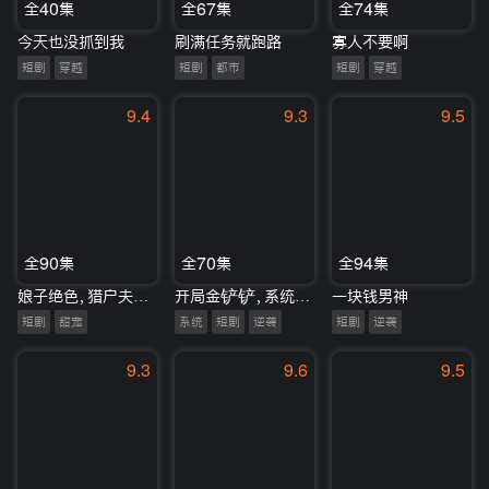
全40集
全67集
全74集
今天也没抓到我
刷满任务就跑路
寡人不要啊
短剧
穿越
短剧
都市
短剧
穿越
9.4
9.3
9.5
全90集
全70集
全94集
娘子绝色，猎户夫君娇娇宠
开局金铲铲，系统助我娶村花
一块钱男神
短剧
甜宠
系统
短剧
逆袭
短剧
逆袭
9.3
9.6
9.5