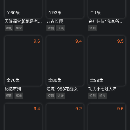
全60集
全93集
全1集
天降福宝爹地是老婆奴
万古长庚
真神归位：我家爷爷是土地公
短剧
萌宝
短剧
逆袭
短剧
9.6
9.4
9.5
全70集
全80集
全99集
记忆审判
逆流1988花痴女重塑女王
功夫小七过大年
短剧
都市
短剧
逆袭
短剧
都市
9.4
9.2
9.5