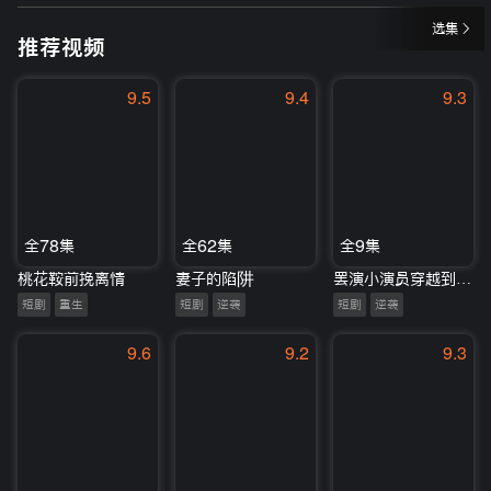
选集
推荐视频
9.5
9.4
9.3
全78集
全62集
全9集
桃花鞍前挽离情
妻子的陷阱
罢演小演员穿越到剧里后莫名升咖
短剧
重生
短剧
逆袭
短剧
逆袭
9.6
9.2
9.3