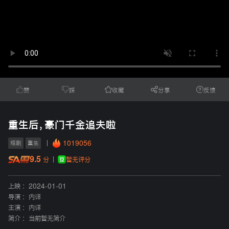
赞
踩
收藏
分享
反馈
重生后，豪门千金追夫啦
1019056
短剧
重生
9.5
暂无评分
分
上映 :
2024-01-01
导演 :
内详
主演 :
内详
简介 :
当前暂无简介