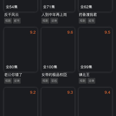
全54集
全71集
全62集
反千风云
人到中年再上岗
药香渡我君
短剧
都市
短剧
逆袭
短剧
甜宠
9.2
9.6
9.5
全80集
全100集
全99集
老公你错了
女帝的极品权臣
镇北王
短剧
逆袭
短剧
穿越
短剧
逆袭
9.2
9.3
9.4