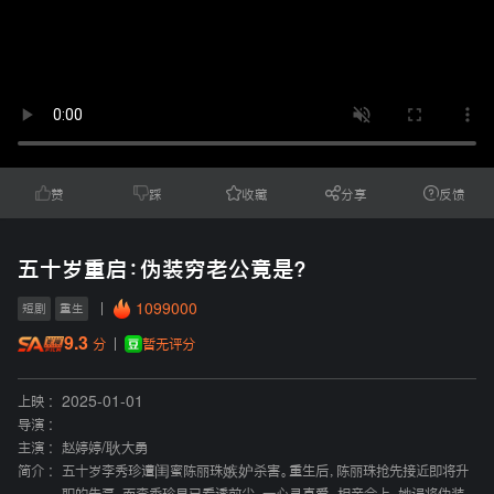
赞
踩
收藏
分享
反馈
五十岁重启：伪装穷老公竟是？
1099000
短剧
重生
9.3
暂无评分
分
上映 :
2025-01-01
导演 :
主演 :
赵婷婷
/
耿大勇
简介 :
五十岁李秀珍遭闺蜜陈丽珠嫉妒杀害。重生后，陈丽珠抢先接近即将升