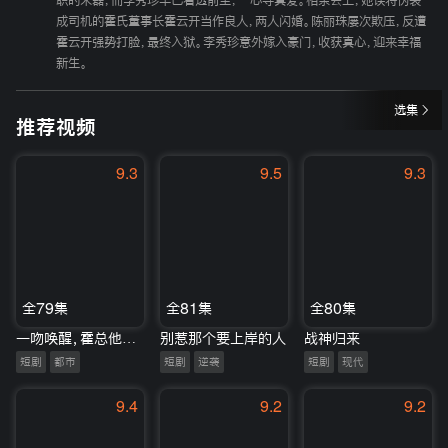
职的朱磊，而李秀珍早已看透前尘，一心寻真爱。相亲会上，她误将伪装
成司机的霍氏董事长霍云开当作良人，两人闪婚。陈丽珠屡次欺压，反遭
霍云开强势打脸，最终入狱。李秀珍意外嫁入豪门，收获真心，迎来幸福
新生。
选集
推荐视频
9.3
9.5
9.3
全79集
全81集
全80集
一吻唤醒，霍总他超傲娇
别惹那个要上岸的人
战神归来
短剧
都市
短剧
逆袭
短剧
现代
9.4
9.2
9.2