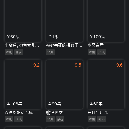
全60集
全1集
全100集
出狱后，她为女儿撑腰
被她害死的摄政王也重生了
幽冥帝君
短剧
强者
短剧
短剧
逆袭
9.2
9.5
9.6
全106集
全99集
全60集
农家厨娘初长成
驸马凶猛
白日勾月光
短剧
逆袭
短剧
穿越
短剧
都市