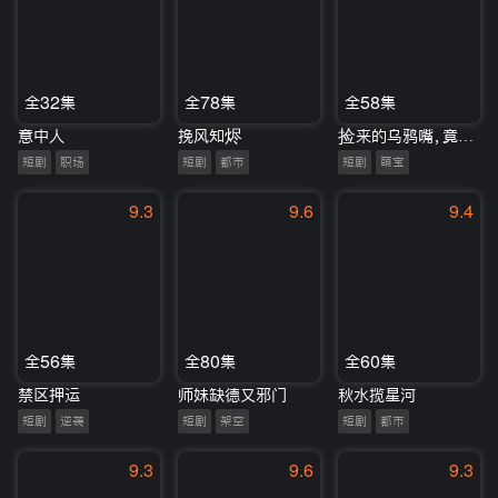
全32集
全78集
全58集
意中人
挽风知烬
捡来的乌鸦嘴，竟是满级锦鲤
短剧
职场
短剧
都市
短剧
萌宝
9.3
9.6
9.4
全56集
全80集
全60集
禁区押运
师妹缺德又邪门
秋水揽星河
短剧
逆袭
短剧
架空
短剧
都市
9.3
9.6
9.3