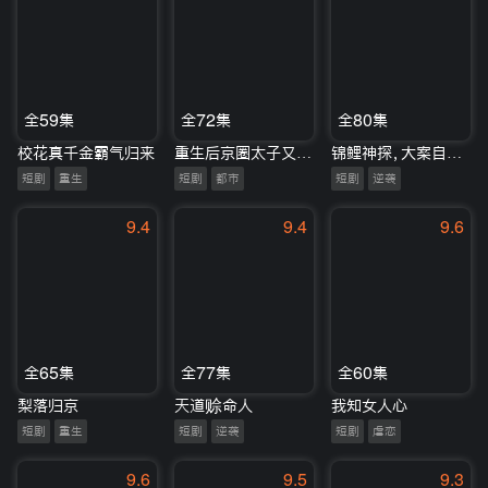
全59集
全72集
全80集
校花真千金霸气归来
重生后京圈太子又宠又撩
锦鲤神探，大案自动撞上来
短剧
重生
短剧
都市
短剧
逆袭
9.4
9.4
9.6
全65集
全77集
全60集
梨落归京
天道赊命人
我知女人心
短剧
重生
短剧
逆袭
短剧
虐恋
9.6
9.5
9.3