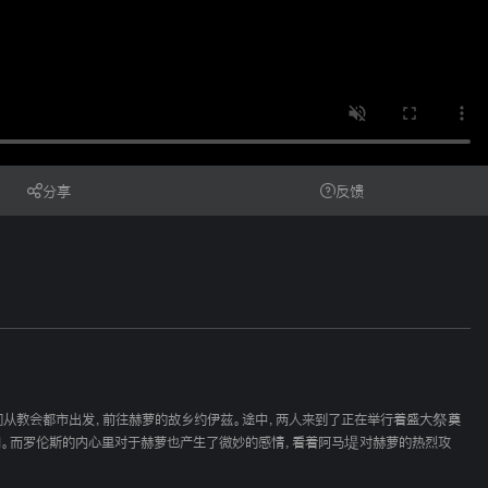
分享
反馈
们从教会都市出发，前往赫萝的故乡约伊兹。途中，两人来到了正在举行着盛大祭奠
网。而罗伦斯的内心里对于赫萝也产生了微妙的感情，看着阿马堤对赫萝的热烈攻