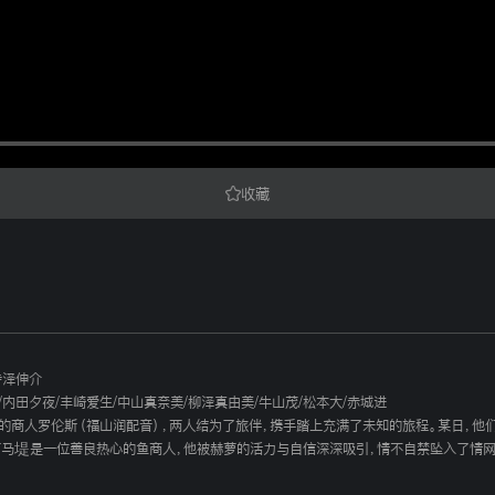
收藏
寺泽伸介
/
内田夕夜
/
丰崎爱生
/
中山真奈美
/
柳泽真由美
/
牛山茂
/
松本大
/
赤城进
的商人罗伦斯（福山润配音），两人结为了旅伴，携手踏上充满了未知的旅程。某日，他
阿马堤是一位善良热心的鱼商人，他被赫萝的活力与自信深深吸引，情不自禁坠入了情
。