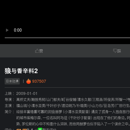
赞
踩
狼与香辛料2
937507
日本动漫
上映 :
2009-01-01
导演 :
高桥丈夫
/
殿胜秀树
/
山门郁夫
/
町谷俊辅
/
清水久敏
/
三瓶圣
/
所俊克
/
所智一
/
主演 :
福山润
/
小清水亚美
/
千叶纱子
/
渡边明乃
/
朴璐美
/
小山力也
/
笹岛芳
/
广田行生
简介 :
经验丰富稳重可靠的贤狼赫萝（小清水亚美配音）遇见了孤身一人独自旅行
的城市库梅尔森，一位名叫阿马堤（千叶纱子配音）出现在了他们的身边。
势，罗伦斯的心中不知是什么滋味，而他同赫萝也似乎陷入了一个误会之中